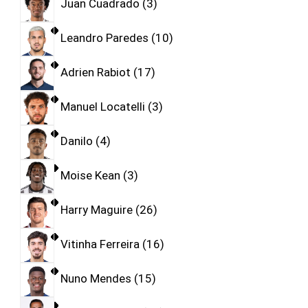
Juan Cuadrado
3
Leandro Paredes
10
Adrien Rabiot
17
Manuel Locatelli
3
Danilo
4
Moise Kean
3
Harry Maguire
26
Vitinha Ferreira
16
Nuno Mendes
15