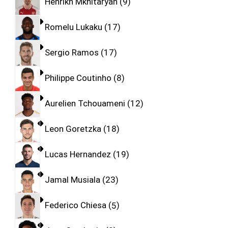
Henrikh Mkhitaryan
9
Romelu Lukaku
17
Sergio Ramos
17
Philippe Coutinho
8
Aurelien Tchouameni
12
Leon Goretzka
18
Lucas Hernandez
19
Jamal Musiala
23
Federico Chiesa
5