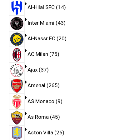
Al-Hilal SFC
14
Inter Miami
43
Al-Nassr FC
20
AC Milan
75
Ajax
37
Arsenal
265
AS Monaco
9
As Roma
45
Aston Villa
26