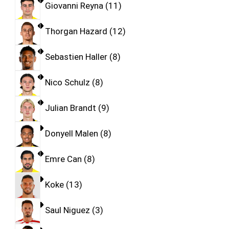
Giovanni Reyna
11
Thorgan Hazard
12
Sebastien Haller
8
Nico Schulz
8
Julian Brandt
9
Donyell Malen
8
Emre Can
8
Koke
13
Saul Niguez
3