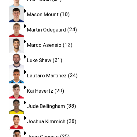
Mason Mount
18
Martin Odegaard
24
Marco Asensio
12
Luke Shaw
21
Lautaro Martinez
24
Kai Havertz
20
Jude Bellingham
38
Joshua Kimmich
28
Joao Cancelo
25