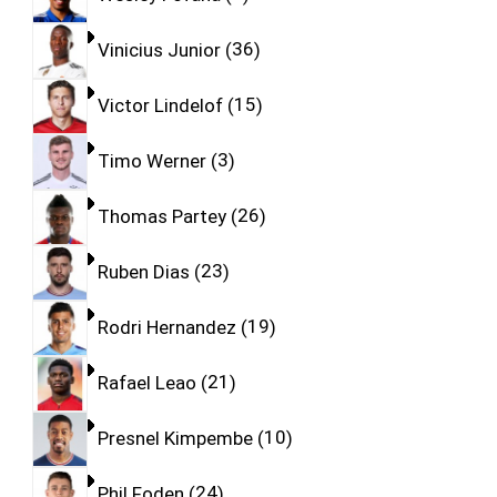
Vinicius Junior
36
Victor Lindelof
15
Timo Werner
3
Thomas Partey
26
Ruben Dias
23
Rodri Hernandez
19
Rafael Leao
21
Presnel Kimpembe
10
Phil Foden
24