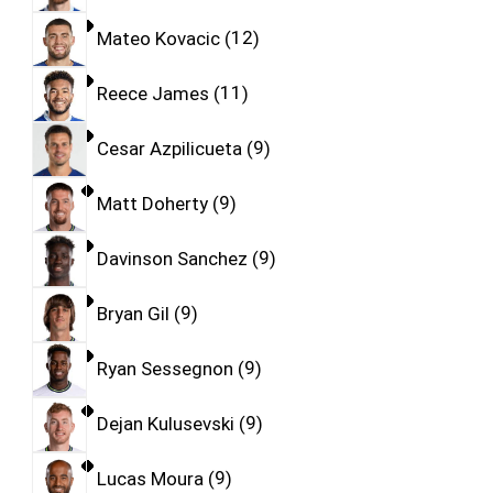
Mateo Kovacic
12
Reece James
11
Cesar Azpilicueta
9
Matt Doherty
9
Davinson Sanchez
9
Bryan Gil
9
Ryan Sessegnon
9
Dejan Kulusevski
9
Lucas Moura
9