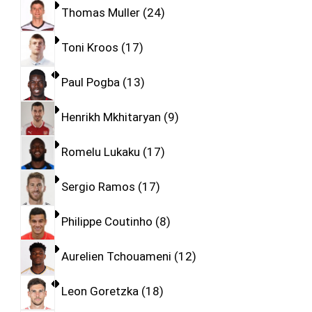
Thomas Muller
24
Toni Kroos
17
Paul Pogba
13
Henrikh Mkhitaryan
9
Romelu Lukaku
17
Sergio Ramos
17
Philippe Coutinho
8
Aurelien Tchouameni
12
Leon Goretzka
18