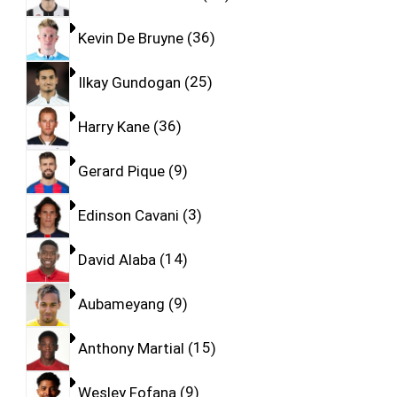
Kevin De Bruyne
36
Ilkay Gundogan
25
Harry Kane
36
Gerard Pique
9
Edinson Cavani
3
David Alaba
14
Aubameyang
9
Anthony Martial
15
Wesley Fofana
9