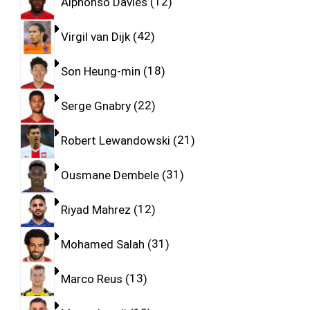
Alphonso Davies
12
Virgil van Dijk
42
Son Heung-min
18
Serge Gnabry
22
Robert Lewandowski
21
Ousmane Dembele
31
Riyad Mahrez
12
Mohamed Salah
31
Marco Reus
13