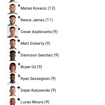
Mateo Kovacic
12
Reece James
11
Cesar Azpilicueta
9
Matt Doherty
9
Davinson Sanchez
9
Bryan Gil
9
Ryan Sessegnon
9
Dejan Kulusevski
9
Lucas Moura
9