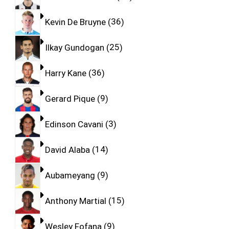
Kevin De Bruyne
36
Ilkay Gundogan
25
Harry Kane
36
Gerard Pique
9
Edinson Cavani
3
David Alaba
14
Aubameyang
9
Anthony Martial
15
Wesley Fofana
9