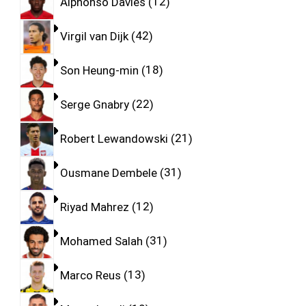
Alphonso Davies
12
Virgil van Dijk
42
Son Heung-min
18
Serge Gnabry
22
Robert Lewandowski
21
Ousmane Dembele
31
Riyad Mahrez
12
Mohamed Salah
31
Marco Reus
13