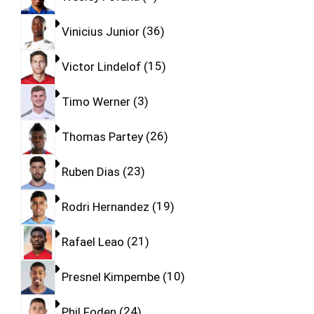
Vinicius Junior
36
Victor Lindelof
15
Timo Werner
3
Thomas Partey
26
Ruben Dias
23
Rodri Hernandez
19
Rafael Leao
21
Presnel Kimpembe
10
Phil Foden
24