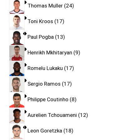
Thomas Muller
24
Toni Kroos
17
Paul Pogba
13
Henrikh Mkhitaryan
9
Romelu Lukaku
17
Sergio Ramos
17
Philippe Coutinho
8
Aurelien Tchouameni
12
Leon Goretzka
18