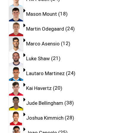
Mason Mount
18
Martin Odegaard
24
Marco Asensio
12
Luke Shaw
21
Lautaro Martinez
24
Kai Havertz
20
Jude Bellingham
38
Joshua Kimmich
28
Joao Cancelo
25