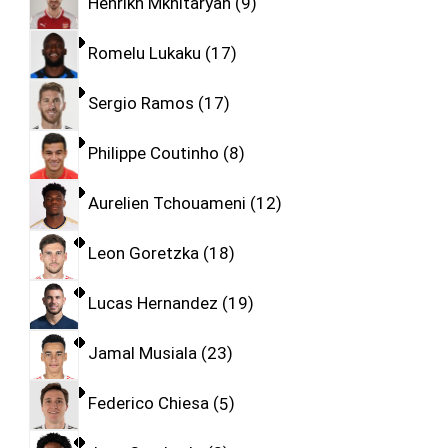
Henrikh Mkhitaryan
9
Romelu Lukaku
17
Sergio Ramos
17
Philippe Coutinho
8
Aurelien Tchouameni
12
Leon Goretzka
18
Lucas Hernandez
19
Jamal Musiala
23
Federico Chiesa
5