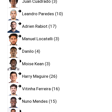
Juan Cuadrado
3
Leandro Paredes
10
Adrien Rabiot
17
Manuel Locatelli
3
Danilo
4
Moise Kean
3
Harry Maguire
26
Vitinha Ferreira
16
Nuno Mendes
15