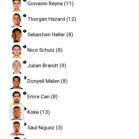
Giovanni Reyna
11
Thorgan Hazard
12
Sebastien Haller
8
Nico Schulz
8
Julian Brandt
9
Donyell Malen
8
Emre Can
8
Koke
13
Saul Niguez
3