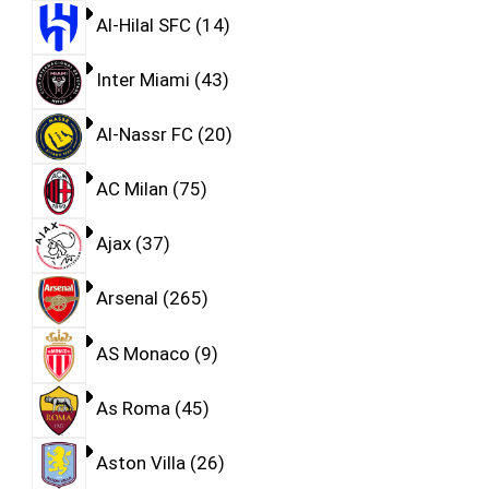
Al-Hilal SFC
14
Inter Miami
43
Al-Nassr FC
20
AC Milan
75
Ajax
37
Arsenal
265
AS Monaco
9
As Roma
45
Aston Villa
26