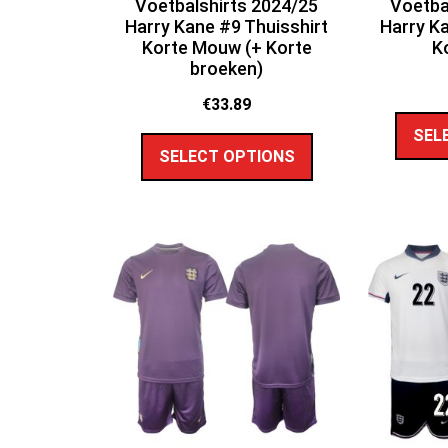
Voetbalshirts 2024/25
Voetba
Harry Kane #9 Thuisshirt
Harry Ka
Korte Mouw (+ Korte
K
broeken)
€
33.89
SEL
SELECT OPTIONS