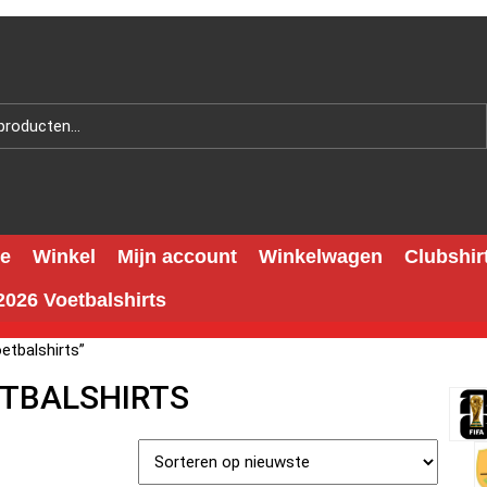
e
Winkel
Mijn account
Winkelwagen
Clubshir
026 Voetbalshirts
etbalshirts”
ETBALSHIRTS