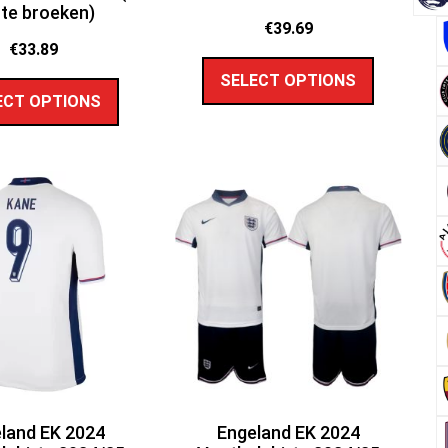
te broeken)
€
39.69
€
33.89
SELECT OPTIONS
ECT OPTIONS
land EK 2024
Engeland EK 2024