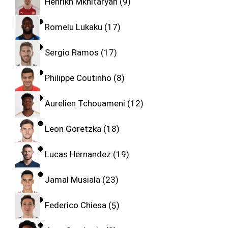
Henrikh Mkhitaryan
9
Romelu Lukaku
17
Sergio Ramos
17
Philippe Coutinho
8
Aurelien Tchouameni
12
Leon Goretzka
18
Lucas Hernandez
19
Jamal Musiala
23
Federico Chiesa
5