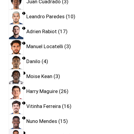
Juan Cuadrado
3
Leandro Paredes
10
Adrien Rabiot
17
Manuel Locatelli
3
Danilo
4
Moise Kean
3
Harry Maguire
26
Vitinha Ferreira
16
Nuno Mendes
15