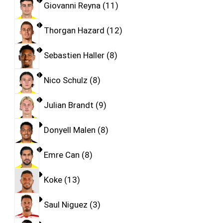
Giovanni Reyna
11
Thorgan Hazard
12
Sebastien Haller
8
Nico Schulz
8
Julian Brandt
9
Donyell Malen
8
Emre Can
8
Koke
13
Saul Niguez
3