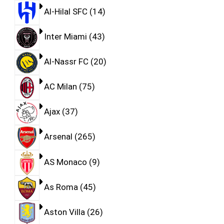
Al-Hilal SFC
14
Inter Miami
43
Al-Nassr FC
20
AC Milan
75
Ajax
37
Arsenal
265
AS Monaco
9
As Roma
45
Aston Villa
26