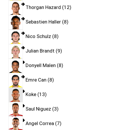
Thorgan Hazard
12
Sebastien Haller
8
Nico Schulz
8
Julian Brandt
9
Donyell Malen
8
Emre Can
8
Koke
13
Saul Niguez
3
Angel Correa
7