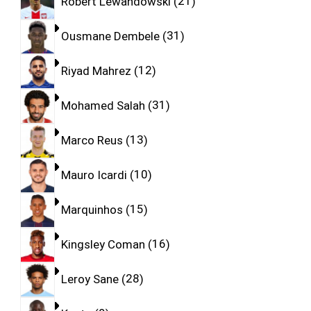
Robert Lewandowski
21
Ousmane Dembele
31
Riyad Mahrez
12
Mohamed Salah
31
Marco Reus
13
Mauro Icardi
10
Marquinhos
15
Kingsley Coman
16
Leroy Sane
28