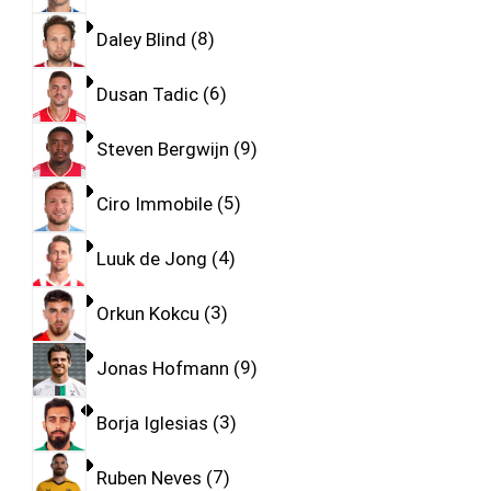
Daley Blind
8
Dusan Tadic
6
Steven Bergwijn
9
Ciro Immobile
5
Luuk de Jong
4
Orkun Kokcu
3
Jonas Hofmann
9
Borja Iglesias
3
Ruben Neves
7