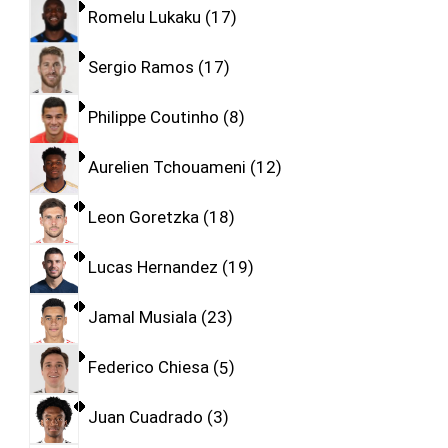
Romelu Lukaku
17
Sergio Ramos
17
Philippe Coutinho
8
Aurelien Tchouameni
12
Leon Goretzka
18
Lucas Hernandez
19
Jamal Musiala
23
Federico Chiesa
5
Juan Cuadrado
3