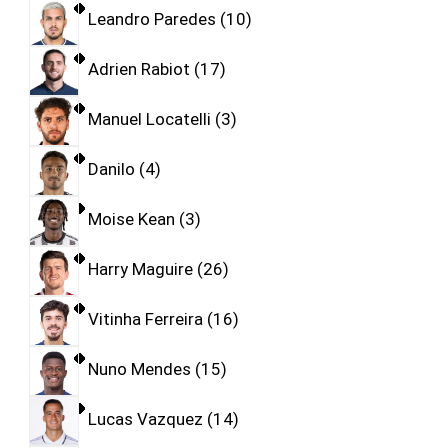
Leandro Paredes
10
Adrien Rabiot
17
Manuel Locatelli
3
Danilo
4
Moise Kean
3
Harry Maguire
26
Vitinha Ferreira
16
Nuno Mendes
15
Lucas Vazquez
14