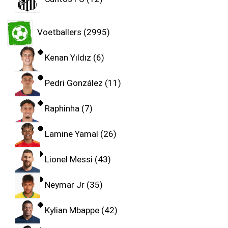
Voetballers
2995
Kenan Yıldız
6
Pedri González
11
Raphinha
7
Lamine Yamal
26
Lionel Messi
43
Neymar Jr
35
Kylian Mbappe
42