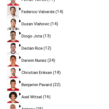
Federico Valverde
14
Dusan Vlahovic
14
Diogo Jota
13
Declan Rice
12
Darwin Nunez
24
Christian Eriksen
18
Benjamin Pavard
22
Axel Witsel
16
Antony
25