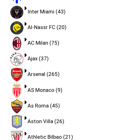
Inter Miami
43
Al-Nassr FC
20
AC Milan
75
Ajax
37
Arsenal
265
AS Monaco
9
As Roma
45
Aston Villa
26
Athletic Bilbao
21