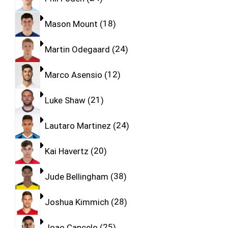
Mason Mount
18
Martin Odegaard
24
Marco Asensio
12
Luke Shaw
21
Lautaro Martinez
24
Kai Havertz
20
Jude Bellingham
38
Joshua Kimmich
28
Joao Cancelo
25