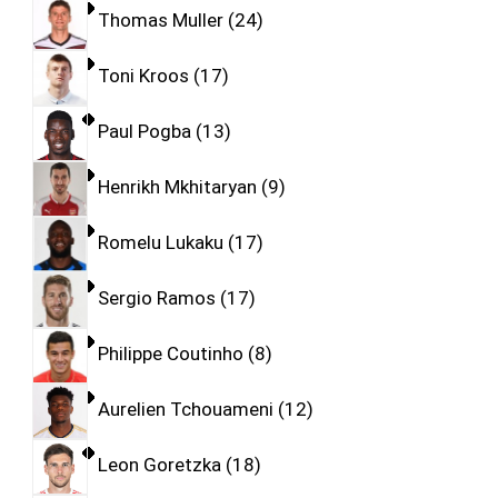
Thomas Muller
24
Toni Kroos
17
Paul Pogba
13
Henrikh Mkhitaryan
9
Romelu Lukaku
17
Sergio Ramos
17
Philippe Coutinho
8
Aurelien Tchouameni
12
Leon Goretzka
18