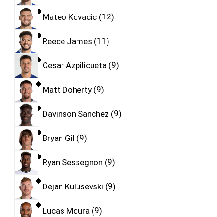
Mateo Kovacic
12
Reece James
11
Cesar Azpilicueta
9
Matt Doherty
9
Davinson Sanchez
9
Bryan Gil
9
Ryan Sessegnon
9
Dejan Kulusevski
9
Lucas Moura
9