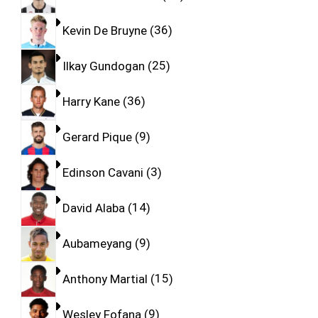
Kevin De Bruyne
36
Ilkay Gundogan
25
Harry Kane
36
Gerard Pique
9
Edinson Cavani
3
David Alaba
14
Aubameyang
9
Anthony Martial
15
Wesley Fofana
9