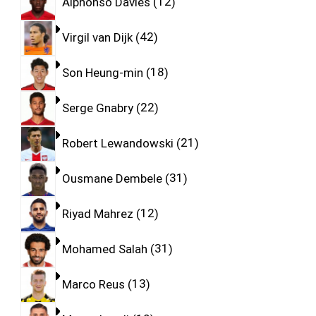
Alphonso Davies
12
Virgil van Dijk
42
Son Heung-min
18
Serge Gnabry
22
Robert Lewandowski
21
Ousmane Dembele
31
Riyad Mahrez
12
Mohamed Salah
31
Marco Reus
13