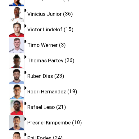
Vinicius Junior
36
Victor Lindelof
15
Timo Werner
3
Thomas Partey
26
Ruben Dias
23
Rodri Hernandez
19
Rafael Leao
21
Presnel Kimpembe
10
Phil Foden
24