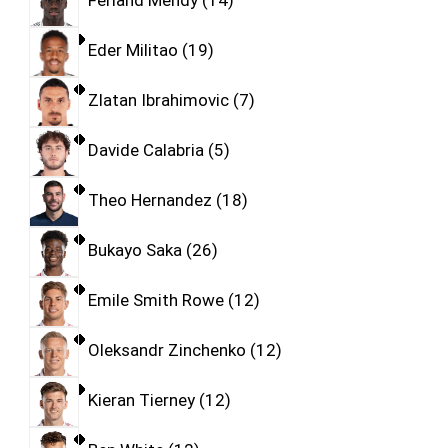
Ferland Mendy
14
Eder Militao
19
Zlatan Ibrahimovic
7
Davide Calabria
5
Theo Hernandez
18
Bukayo Saka
26
Emile Smith Rowe
12
Oleksandr Zinchenko
12
Kieran Tierney
12