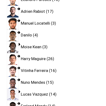
Adrien Rabiot
17
Manuel Locatelli
3
Danilo
4
Moise Kean
3
Harry Maguire
26
Vitinha Ferreira
16
Nuno Mendes
15
Lucas Vazquez
14