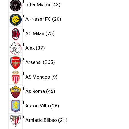
Inter Miami
43
Al-Nassr FC
20
AC Milan
75
Ajax
37
Arsenal
265
AS Monaco
9
As Roma
45
Aston Villa
26
Athletic Bilbao
21