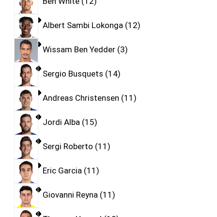
Ben White
12
Albert Sambi Lokonga
12
Wissam Ben Yedder
3
Sergio Busquets
14
Andreas Christensen
11
Jordi Alba
15
Sergi Roberto
11
Eric Garcia
11
Giovanni Reyna
11