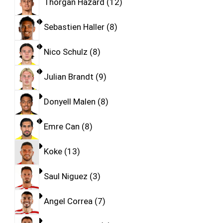
Thorgan Hazard
12
Sebastien Haller
8
Nico Schulz
8
Julian Brandt
9
Donyell Malen
8
Emre Can
8
Koke
13
Saul Niguez
3
Angel Correa
7