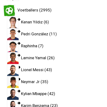
Voetballers
2995
Kenan Yıldız
6
Pedri González
11
Raphinha
7
Lamine Yamal
26
Lionel Messi
43
Neymar Jr
35
Kylian Mbappe
42
Karim Benzema
23