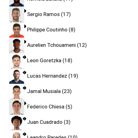
Sergio Ramos
17
Philippe Coutinho
8
Aurelien Tchouameni
12
Leon Goretzka
18
Lucas Hernandez
19
Jamal Musiala
23
Federico Chiesa
5
Juan Cuadrado
3
Leandro Paredes
10