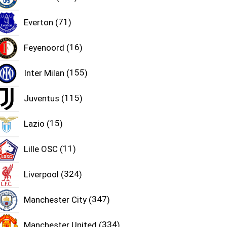
Everton
71
Feyenoord
16
Inter Milan
155
Juventus
115
Lazio
15
Lille OSC
11
Liverpool
324
Manchester City
347
Manchester United
334