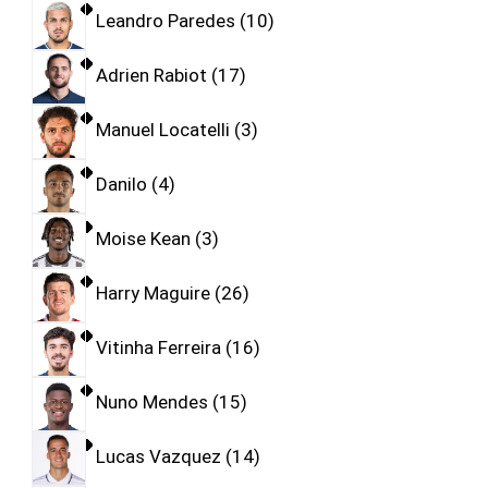
Leandro Paredes
10
Adrien Rabiot
17
Manuel Locatelli
3
Danilo
4
Moise Kean
3
Harry Maguire
26
Vitinha Ferreira
16
Nuno Mendes
15
Lucas Vazquez
14