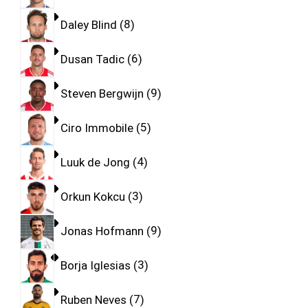
Daley Blind
8
Dusan Tadic
6
Steven Bergwijn
9
Ciro Immobile
5
Luuk de Jong
4
Orkun Kokcu
3
Jonas Hofmann
9
Borja Iglesias
3
Ruben Neves
7