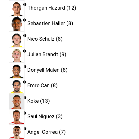
Thorgan Hazard
12
Sebastien Haller
8
Nico Schulz
8
Julian Brandt
9
Donyell Malen
8
Emre Can
8
Koke
13
Saul Niguez
3
Angel Correa
7