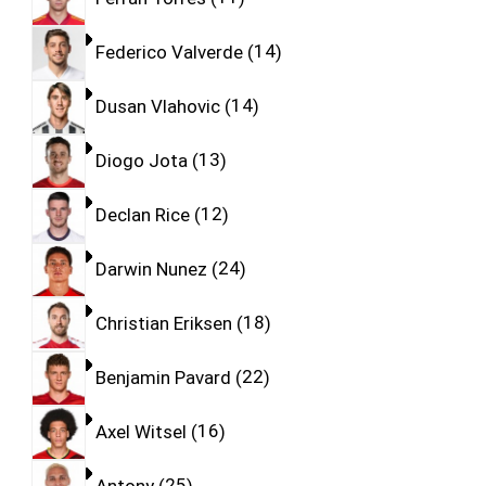
Federico Valverde
14
Dusan Vlahovic
14
Diogo Jota
13
Declan Rice
12
Darwin Nunez
24
Christian Eriksen
18
Benjamin Pavard
22
Axel Witsel
16
Antony
25