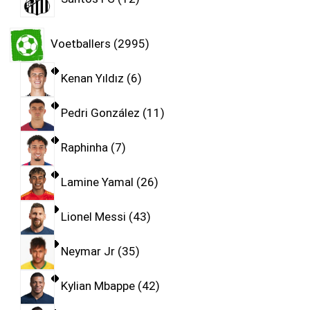
Voetballers
2995
Kenan Yıldız
6
Pedri González
11
Raphinha
7
Lamine Yamal
26
Lionel Messi
43
Neymar Jr
35
Kylian Mbappe
42