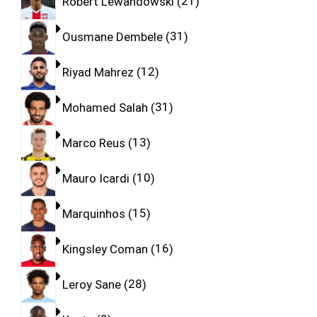
Robert Lewandowski
21
Ousmane Dembele
31
Riyad Mahrez
12
Mohamed Salah
31
Marco Reus
13
Mauro Icardi
10
Marquinhos
15
Kingsley Coman
16
Leroy Sane
28