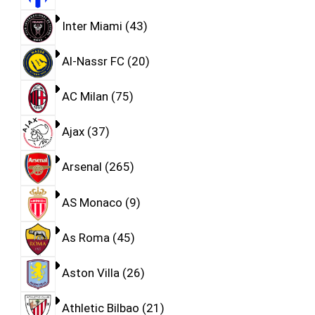
Inter Miami
43
Al-Nassr FC
20
AC Milan
75
Ajax
37
Arsenal
265
AS Monaco
9
As Roma
45
Aston Villa
26
Athletic Bilbao
21