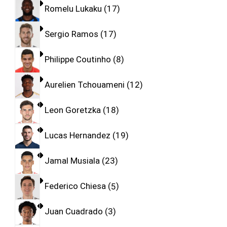
Romelu Lukaku
17
Sergio Ramos
17
Philippe Coutinho
8
Aurelien Tchouameni
12
Leon Goretzka
18
Lucas Hernandez
19
Jamal Musiala
23
Federico Chiesa
5
Juan Cuadrado
3