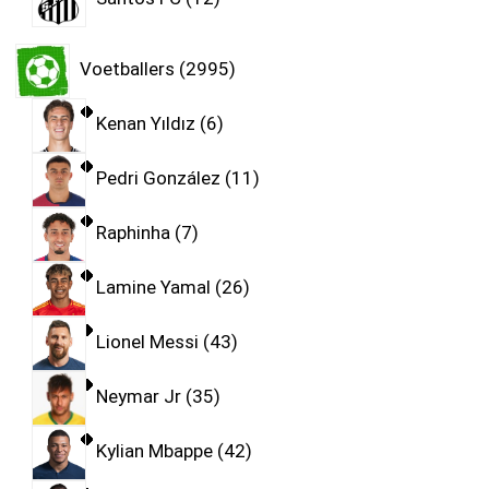
Voetballers
2995
Kenan Yıldız
6
Pedri González
11
Raphinha
7
Lamine Yamal
26
Lionel Messi
43
Neymar Jr
35
Kylian Mbappe
42