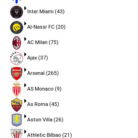
Inter Miami
43
Al-Nassr FC
20
AC Milan
75
Ajax
37
Arsenal
265
AS Monaco
9
As Roma
45
Aston Villa
26
Athletic Bilbao
21