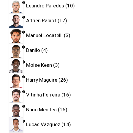
Leandro Paredes
10
Adrien Rabiot
17
Manuel Locatelli
3
Danilo
4
Moise Kean
3
Harry Maguire
26
Vitinha Ferreira
16
Nuno Mendes
15
Lucas Vazquez
14