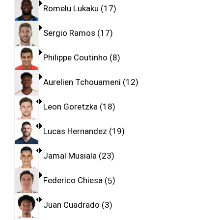
Romelu Lukaku
17
Sergio Ramos
17
Philippe Coutinho
8
Aurelien Tchouameni
12
Leon Goretzka
18
Lucas Hernandez
19
Jamal Musiala
23
Federico Chiesa
5
Juan Cuadrado
3