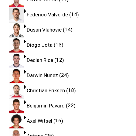
Federico Valverde
14
Dusan Vlahovic
14
Diogo Jota
13
Declan Rice
12
Darwin Nunez
24
Christian Eriksen
18
Benjamin Pavard
22
Axel Witsel
16
Antony
25