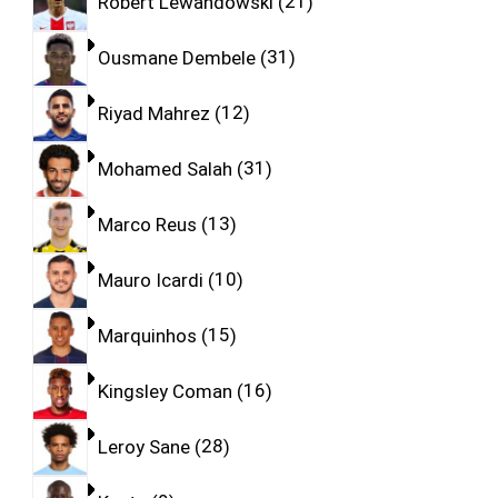
Robert Lewandowski
21
Ousmane Dembele
31
Riyad Mahrez
12
Mohamed Salah
31
Marco Reus
13
Mauro Icardi
10
Marquinhos
15
Kingsley Coman
16
Leroy Sane
28