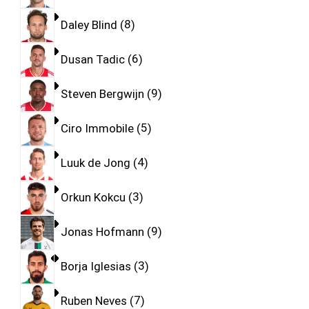
Daley Blind
8
Dusan Tadic
6
Steven Bergwijn
9
Ciro Immobile
5
Luuk de Jong
4
Orkun Kokcu
3
Jonas Hofmann
9
Borja Iglesias
3
Ruben Neves
7