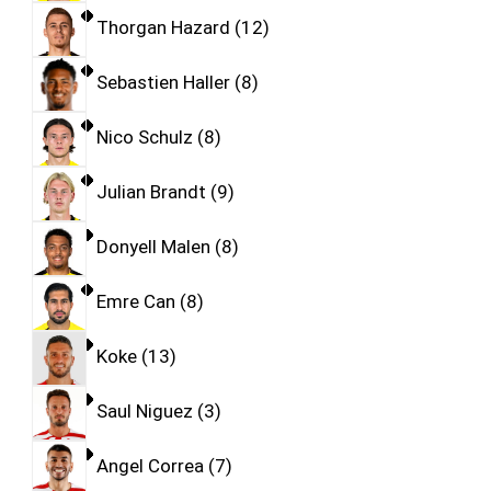
Thorgan Hazard
12
Sebastien Haller
8
Nico Schulz
8
Julian Brandt
9
Donyell Malen
8
Emre Can
8
Koke
13
Saul Niguez
3
Angel Correa
7