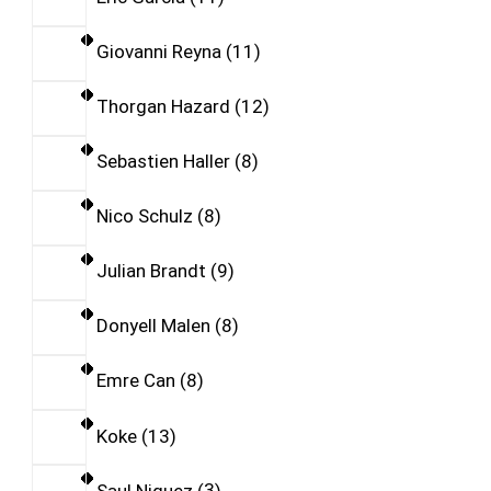
Giovanni Reyna
11
Thorgan Hazard
12
Sebastien Haller
8
Nico Schulz
8
Julian Brandt
9
Donyell Malen
8
Emre Can
8
Koke
13
Saul Niguez
3