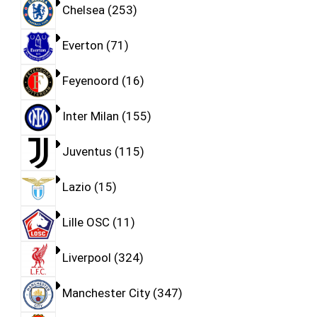
Chelsea
253
Everton
71
Feyenoord
16
Inter Milan
155
Juventus
115
Lazio
15
Lille OSC
11
Liverpool
324
Manchester City
347