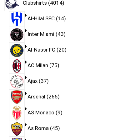
Clubshirts
4014
Al-Hilal SFC
14
Inter Miami
43
Al-Nassr FC
20
AC Milan
75
Ajax
37
Arsenal
265
AS Monaco
9
As Roma
45