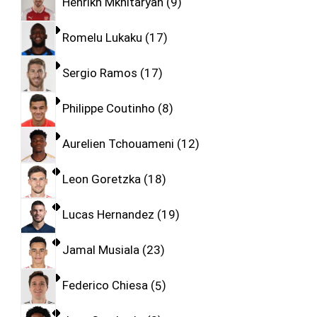
Henrikh Mkhitaryan
9
Romelu Lukaku
17
Sergio Ramos
17
Philippe Coutinho
8
Aurelien Tchouameni
12
Leon Goretzka
18
Lucas Hernandez
19
Jamal Musiala
23
Federico Chiesa
5