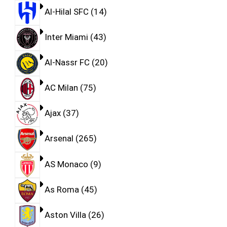
Al-Hilal SFC
14
Inter Miami
43
Al-Nassr FC
20
AC Milan
75
Ajax
37
Arsenal
265
AS Monaco
9
As Roma
45
Aston Villa
26