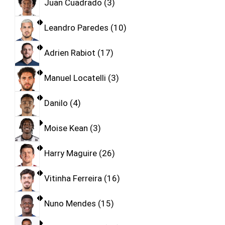
Juan Cuadrado
3
Leandro Paredes
10
Adrien Rabiot
17
Manuel Locatelli
3
Danilo
4
Moise Kean
3
Harry Maguire
26
Vitinha Ferreira
16
Nuno Mendes
15