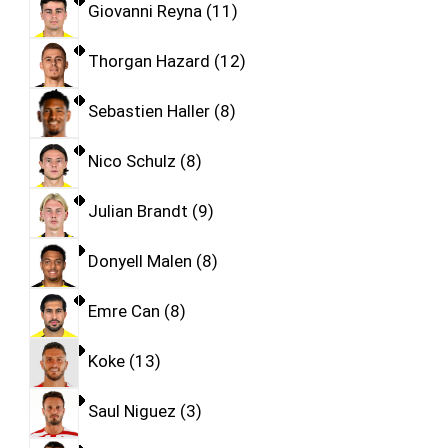
Giovanni Reyna
11
Thorgan Hazard
12
Sebastien Haller
8
Nico Schulz
8
Julian Brandt
9
Donyell Malen
8
Emre Can
8
Koke
13
Saul Niguez
3