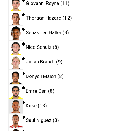
Giovanni Reyna
11
Thorgan Hazard
12
Sebastien Haller
8
Nico Schulz
8
Julian Brandt
9
Donyell Malen
8
Emre Can
8
Koke
13
Saul Niguez
3