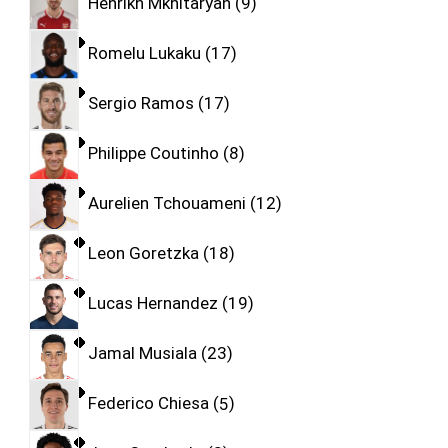
Henrikh Mkhitaryan
9
Romelu Lukaku
17
Sergio Ramos
17
Philippe Coutinho
8
Aurelien Tchouameni
12
Leon Goretzka
18
Lucas Hernandez
19
Jamal Musiala
23
Federico Chiesa
5