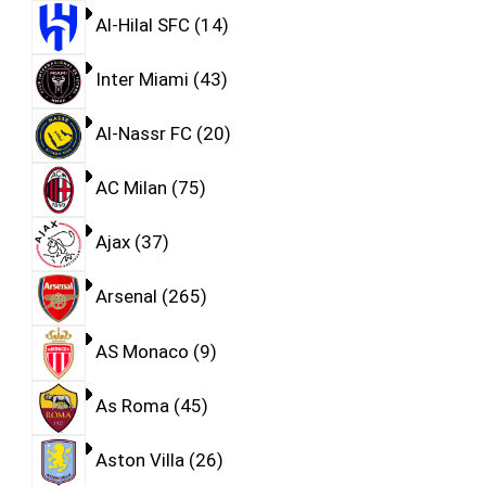
Al-Hilal SFC
14
Inter Miami
43
Al-Nassr FC
20
AC Milan
75
Ajax
37
Arsenal
265
AS Monaco
9
As Roma
45
Aston Villa
26