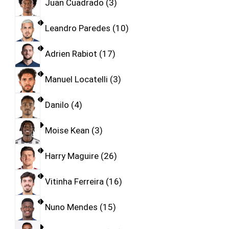
Juan Cuadrado
3
Leandro Paredes
10
Adrien Rabiot
17
Manuel Locatelli
3
Danilo
4
Moise Kean
3
Harry Maguire
26
Vitinha Ferreira
16
Nuno Mendes
15