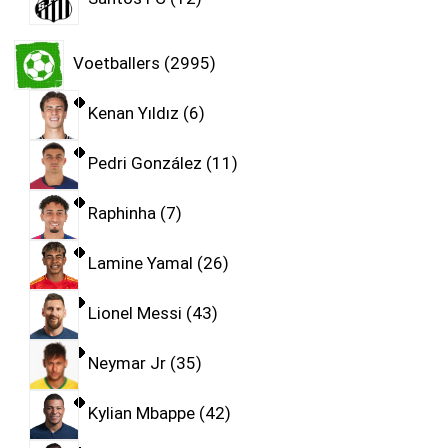
Voetballers
2995
Kenan Yıldız
6
Pedri González
11
Raphinha
7
Lamine Yamal
26
Lionel Messi
43
Neymar Jr
35
Kylian Mbappe
42