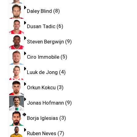
Daley Blind
8
Dusan Tadic
6
Steven Bergwijn
9
Ciro Immobile
5
Luuk de Jong
4
Orkun Kokcu
3
Jonas Hofmann
9
Borja Iglesias
3
Ruben Neves
7