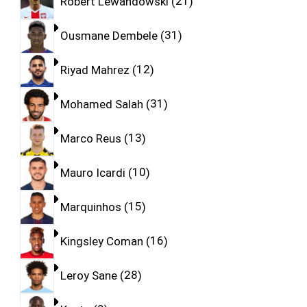
Robert Lewandowski
21
Ousmane Dembele
31
Riyad Mahrez
12
Mohamed Salah
31
Marco Reus
13
Mauro Icardi
10
Marquinhos
15
Kingsley Coman
16
Leroy Sane
28