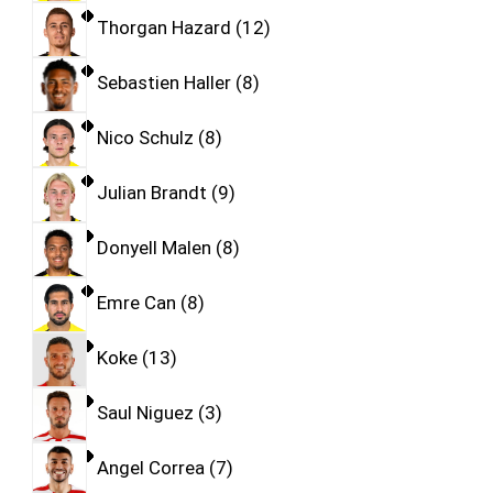
Thorgan Hazard
12
Sebastien Haller
8
Nico Schulz
8
Julian Brandt
9
Donyell Malen
8
Emre Can
8
Koke
13
Saul Niguez
3
Angel Correa
7