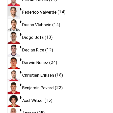
Federico Valverde
14
Dusan Vlahovic
14
Diogo Jota
13
Declan Rice
12
Darwin Nunez
24
Christian Eriksen
18
Benjamin Pavard
22
Axel Witsel
16
Antony
25