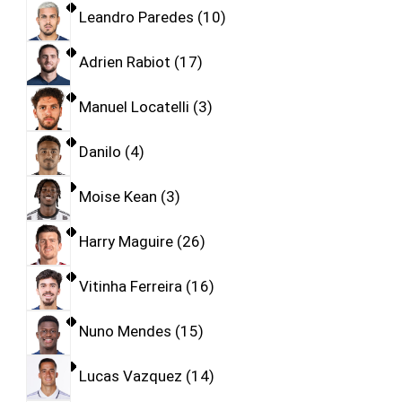
Leandro Paredes
10
Adrien Rabiot
17
Manuel Locatelli
3
Danilo
4
Moise Kean
3
Harry Maguire
26
Vitinha Ferreira
16
Nuno Mendes
15
Lucas Vazquez
14