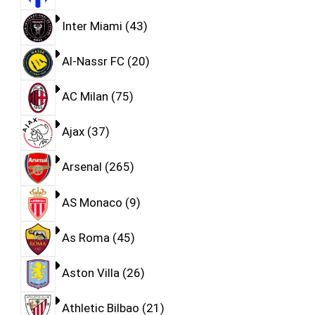
Inter Miami
43
Al-Nassr FC
20
AC Milan
75
Ajax
37
Arsenal
265
AS Monaco
9
As Roma
45
Aston Villa
26
Athletic Bilbao
21