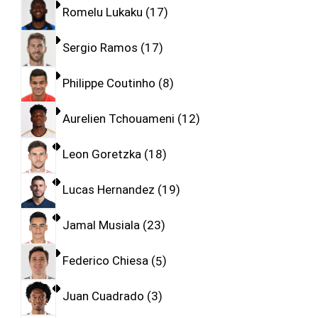
Romelu Lukaku
17
Sergio Ramos
17
Philippe Coutinho
8
Aurelien Tchouameni
12
Leon Goretzka
18
Lucas Hernandez
19
Jamal Musiala
23
Federico Chiesa
5
Juan Cuadrado
3