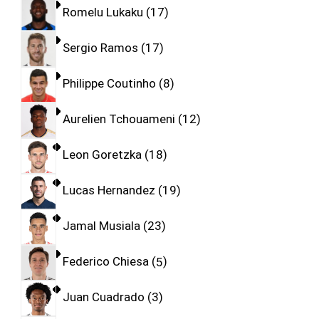
Romelu Lukaku
17
Sergio Ramos
17
Philippe Coutinho
8
Aurelien Tchouameni
12
Leon Goretzka
18
Lucas Hernandez
19
Jamal Musiala
23
Federico Chiesa
5
Juan Cuadrado
3