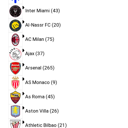
Inter Miami
43
Al-Nassr FC
20
AC Milan
75
Ajax
37
Arsenal
265
AS Monaco
9
As Roma
45
Aston Villa
26
Athletic Bilbao
21