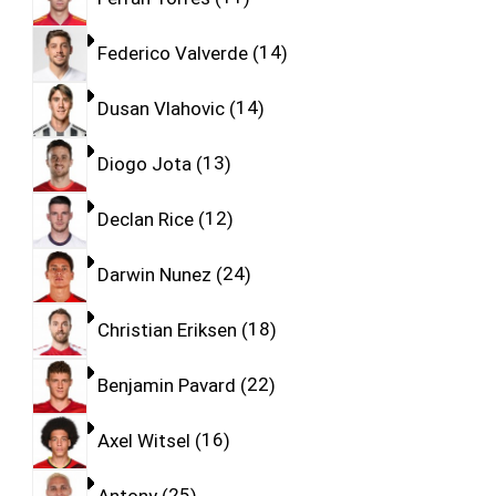
Federico Valverde
14
Dusan Vlahovic
14
Diogo Jota
13
Declan Rice
12
Darwin Nunez
24
Christian Eriksen
18
Benjamin Pavard
22
Axel Witsel
16
Antony
25