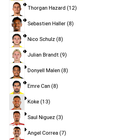
Thorgan Hazard
12
Sebastien Haller
8
Nico Schulz
8
Julian Brandt
9
Donyell Malen
8
Emre Can
8
Koke
13
Saul Niguez
3
Angel Correa
7