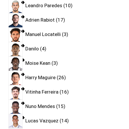
Leandro Paredes
10
Adrien Rabiot
17
Manuel Locatelli
3
Danilo
4
Moise Kean
3
Harry Maguire
26
Vitinha Ferreira
16
Nuno Mendes
15
Lucas Vazquez
14