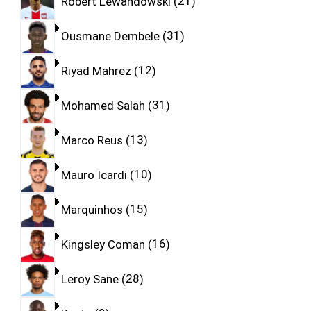
Robert Lewandowski
21
Ousmane Dembele
31
Riyad Mahrez
12
Mohamed Salah
31
Marco Reus
13
Mauro Icardi
10
Marquinhos
15
Kingsley Coman
16
Leroy Sane
28