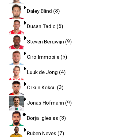
Daley Blind
8
Dusan Tadic
6
Steven Bergwijn
9
Ciro Immobile
5
Luuk de Jong
4
Orkun Kokcu
3
Jonas Hofmann
9
Borja Iglesias
3
Ruben Neves
7