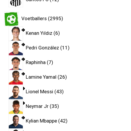
Voetballers
2995
Kenan Yıldız
6
Pedri González
11
Raphinha
7
Lamine Yamal
26
Lionel Messi
43
Neymar Jr
35
Kylian Mbappe
42