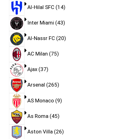
Al-Hilal SFC
14
Inter Miami
43
Al-Nassr FC
20
AC Milan
75
Ajax
37
Arsenal
265
AS Monaco
9
As Roma
45
Aston Villa
26