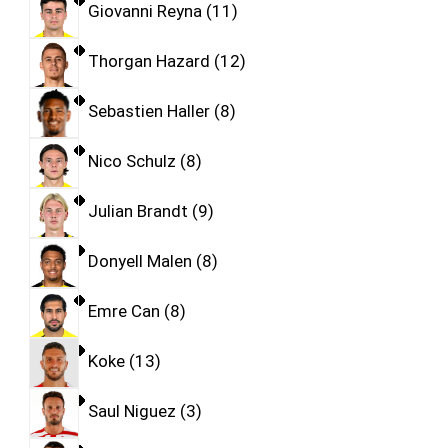
Giovanni Reyna
11
Thorgan Hazard
12
Sebastien Haller
8
Nico Schulz
8
Julian Brandt
9
Donyell Malen
8
Emre Can
8
Koke
13
Saul Niguez
3