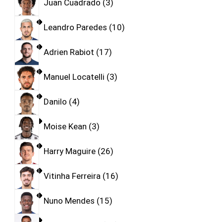
Juan Cuadrado
3
Leandro Paredes
10
Adrien Rabiot
17
Manuel Locatelli
3
Danilo
4
Moise Kean
3
Harry Maguire
26
Vitinha Ferreira
16
Nuno Mendes
15