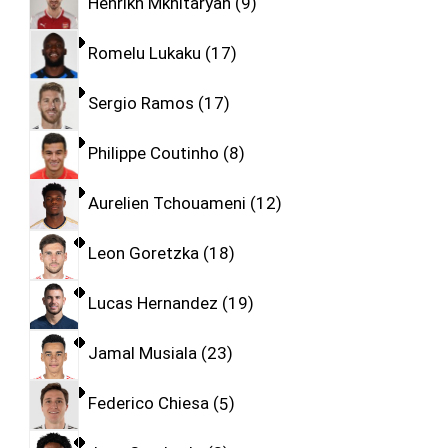
Henrikh Mkhitaryan
9
Romelu Lukaku
17
Sergio Ramos
17
Philippe Coutinho
8
Aurelien Tchouameni
12
Leon Goretzka
18
Lucas Hernandez
19
Jamal Musiala
23
Federico Chiesa
5