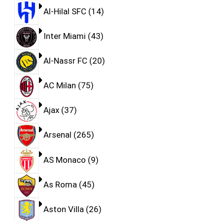
Al-Hilal SFC
14
Inter Miami
43
Al-Nassr FC
20
AC Milan
75
Ajax
37
Arsenal
265
AS Monaco
9
As Roma
45
Aston Villa
26