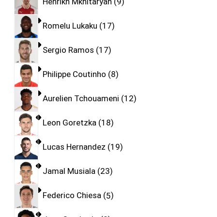
Henrikh Mkhitaryan
9
Romelu Lukaku
17
Sergio Ramos
17
Philippe Coutinho
8
Aurelien Tchouameni
12
Leon Goretzka
18
Lucas Hernandez
19
Jamal Musiala
23
Federico Chiesa
5