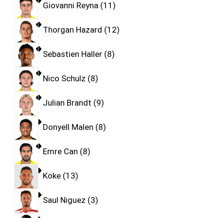
Giovanni Reyna
11
Thorgan Hazard
12
Sebastien Haller
8
Nico Schulz
8
Julian Brandt
9
Donyell Malen
8
Emre Can
8
Koke
13
Saul Niguez
3