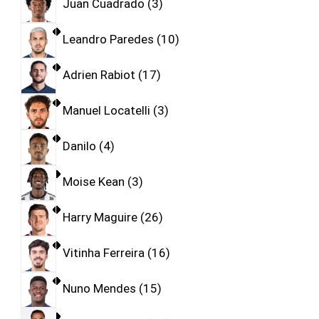
Juan Cuadrado
3
Leandro Paredes
10
Adrien Rabiot
17
Manuel Locatelli
3
Danilo
4
Moise Kean
3
Harry Maguire
26
Vitinha Ferreira
16
Nuno Mendes
15