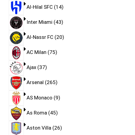
Al-Hilal SFC
14
Inter Miami
43
Al-Nassr FC
20
AC Milan
75
Ajax
37
Arsenal
265
AS Monaco
9
As Roma
45
Aston Villa
26