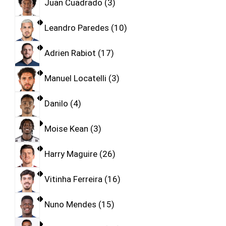
Juan Cuadrado
3
Leandro Paredes
10
Adrien Rabiot
17
Manuel Locatelli
3
Danilo
4
Moise Kean
3
Harry Maguire
26
Vitinha Ferreira
16
Nuno Mendes
15