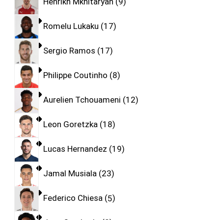
Henrikh Mkhitaryan
9
Romelu Lukaku
17
Sergio Ramos
17
Philippe Coutinho
8
Aurelien Tchouameni
12
Leon Goretzka
18
Lucas Hernandez
19
Jamal Musiala
23
Federico Chiesa
5