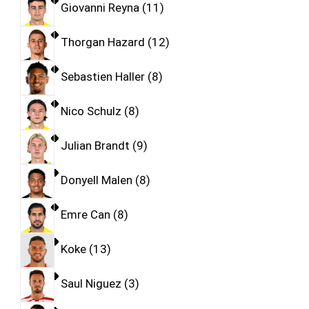
Giovanni Reyna
11
Thorgan Hazard
12
Sebastien Haller
8
Nico Schulz
8
Julian Brandt
9
Donyell Malen
8
Emre Can
8
Koke
13
Saul Niguez
3