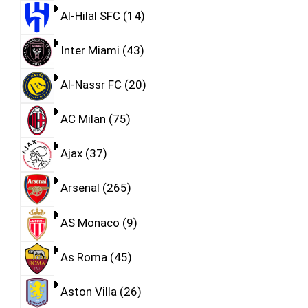
Al-Hilal SFC
14
Inter Miami
43
Al-Nassr FC
20
AC Milan
75
Ajax
37
Arsenal
265
AS Monaco
9
As Roma
45
Aston Villa
26