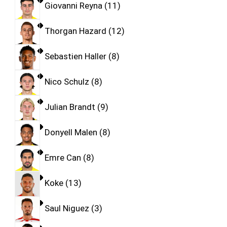
Giovanni Reyna
11
Thorgan Hazard
12
Sebastien Haller
8
Nico Schulz
8
Julian Brandt
9
Donyell Malen
8
Emre Can
8
Koke
13
Saul Niguez
3