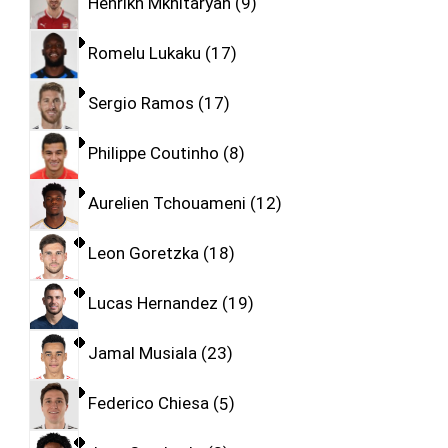
Henrikh Mkhitaryan
9
Romelu Lukaku
17
Sergio Ramos
17
Philippe Coutinho
8
Aurelien Tchouameni
12
Leon Goretzka
18
Lucas Hernandez
19
Jamal Musiala
23
Federico Chiesa
5