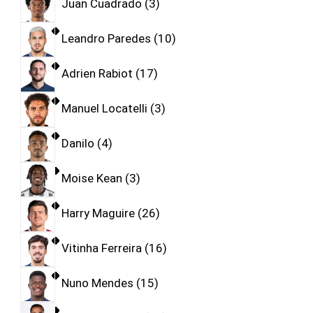
Juan Cuadrado
3
Leandro Paredes
10
Adrien Rabiot
17
Manuel Locatelli
3
Danilo
4
Moise Kean
3
Harry Maguire
26
Vitinha Ferreira
16
Nuno Mendes
15