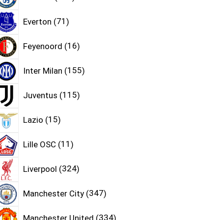
Everton
71
Feyenoord
16
Inter Milan
155
Juventus
115
Lazio
15
Lille OSC
11
Liverpool
324
Manchester City
347
Manchester United
334