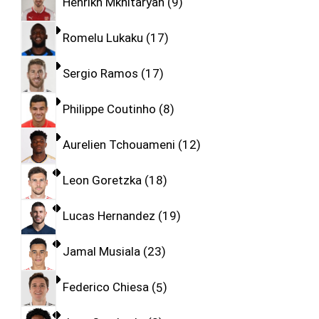
Henrikh Mkhitaryan
9
Romelu Lukaku
17
Sergio Ramos
17
Philippe Coutinho
8
Aurelien Tchouameni
12
Leon Goretzka
18
Lucas Hernandez
19
Jamal Musiala
23
Federico Chiesa
5