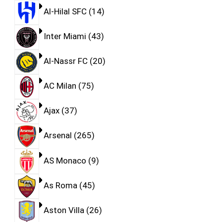
Al-Hilal SFC
14
Inter Miami
43
Al-Nassr FC
20
AC Milan
75
Ajax
37
Arsenal
265
AS Monaco
9
As Roma
45
Aston Villa
26