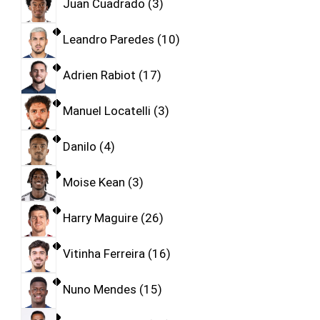
Juan Cuadrado
3
Leandro Paredes
10
Adrien Rabiot
17
Manuel Locatelli
3
Danilo
4
Moise Kean
3
Harry Maguire
26
Vitinha Ferreira
16
Nuno Mendes
15