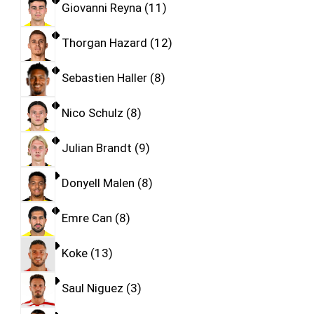
Giovanni Reyna
11
Thorgan Hazard
12
Sebastien Haller
8
Nico Schulz
8
Julian Brandt
9
Donyell Malen
8
Emre Can
8
Koke
13
Saul Niguez
3