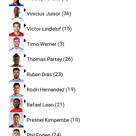
Vinicius Junior
36
Victor Lindelof
15
Timo Werner
3
Thomas Partey
26
Ruben Dias
23
Rodri Hernandez
19
Rafael Leao
21
Presnel Kimpembe
10
Phil Foden
24