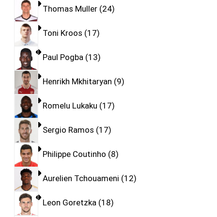
Thomas Muller
24
Toni Kroos
17
Paul Pogba
13
Henrikh Mkhitaryan
9
Romelu Lukaku
17
Sergio Ramos
17
Philippe Coutinho
8
Aurelien Tchouameni
12
Leon Goretzka
18