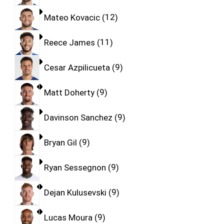
Mateo Kovacic
12
Reece James
11
Cesar Azpilicueta
9
Matt Doherty
9
Davinson Sanchez
9
Bryan Gil
9
Ryan Sessegnon
9
Dejan Kulusevski
9
Lucas Moura
9