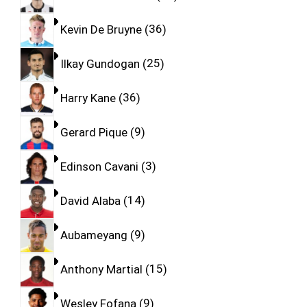
Kevin De Bruyne
36
Ilkay Gundogan
25
Harry Kane
36
Gerard Pique
9
Edinson Cavani
3
David Alaba
14
Aubameyang
9
Anthony Martial
15
Wesley Fofana
9