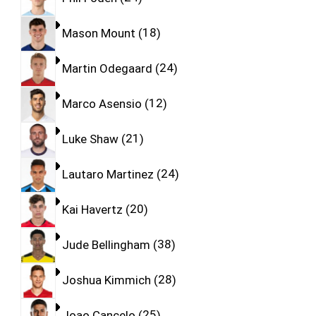
Mason Mount
18
Martin Odegaard
24
Marco Asensio
12
Luke Shaw
21
Lautaro Martinez
24
Kai Havertz
20
Jude Bellingham
38
Joshua Kimmich
28
Joao Cancelo
25