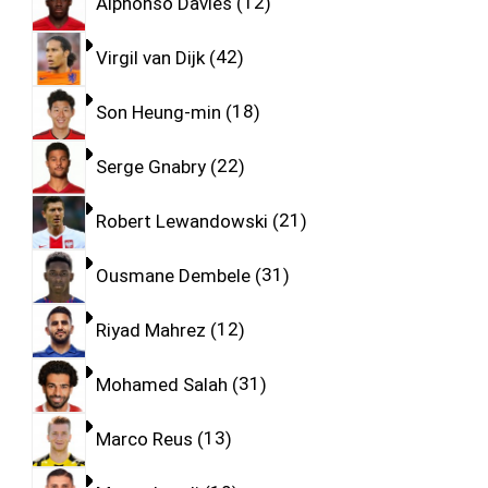
Alphonso Davies
12
Virgil van Dijk
42
Son Heung-min
18
Serge Gnabry
22
Robert Lewandowski
21
Ousmane Dembele
31
Riyad Mahrez
12
Mohamed Salah
31
Marco Reus
13