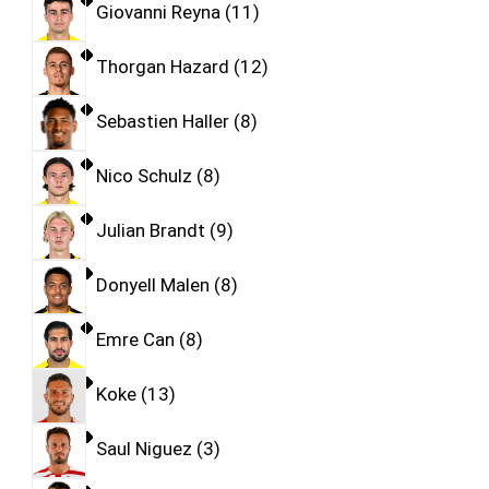
Giovanni Reyna
11
Thorgan Hazard
12
Sebastien Haller
8
Nico Schulz
8
Julian Brandt
9
Donyell Malen
8
Emre Can
8
Koke
13
Saul Niguez
3