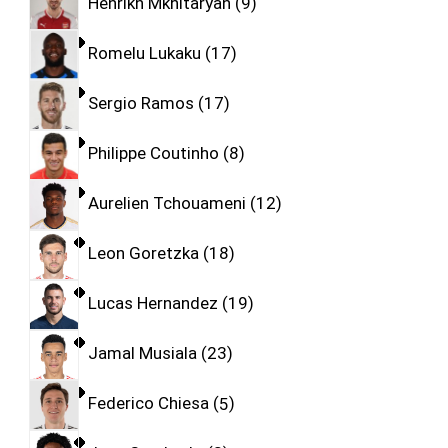
Henrikh Mkhitaryan
9
Romelu Lukaku
17
Sergio Ramos
17
Philippe Coutinho
8
Aurelien Tchouameni
12
Leon Goretzka
18
Lucas Hernandez
19
Jamal Musiala
23
Federico Chiesa
5