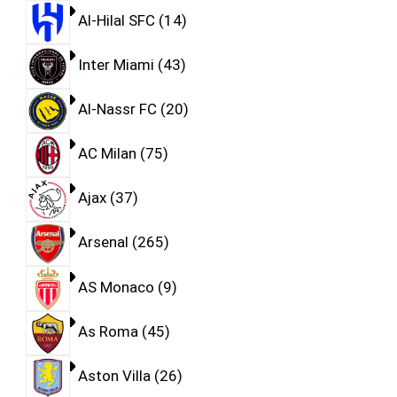
Al-Hilal SFC
14
Inter Miami
43
Al-Nassr FC
20
AC Milan
75
Ajax
37
Arsenal
265
AS Monaco
9
As Roma
45
Aston Villa
26