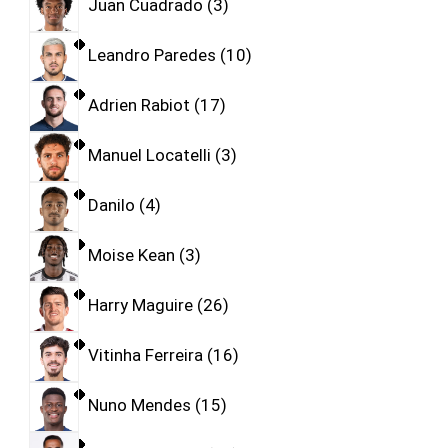
Juan Cuadrado
3
Leandro Paredes
10
Adrien Rabiot
17
Manuel Locatelli
3
Danilo
4
Moise Kean
3
Harry Maguire
26
Vitinha Ferreira
16
Nuno Mendes
15