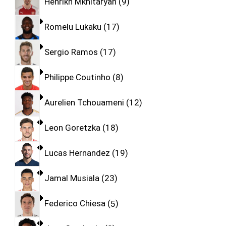
Henrikh Mkhitaryan
9
Romelu Lukaku
17
Sergio Ramos
17
Philippe Coutinho
8
Aurelien Tchouameni
12
Leon Goretzka
18
Lucas Hernandez
19
Jamal Musiala
23
Federico Chiesa
5