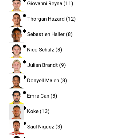
Giovanni Reyna
11
Thorgan Hazard
12
Sebastien Haller
8
Nico Schulz
8
Julian Brandt
9
Donyell Malen
8
Emre Can
8
Koke
13
Saul Niguez
3