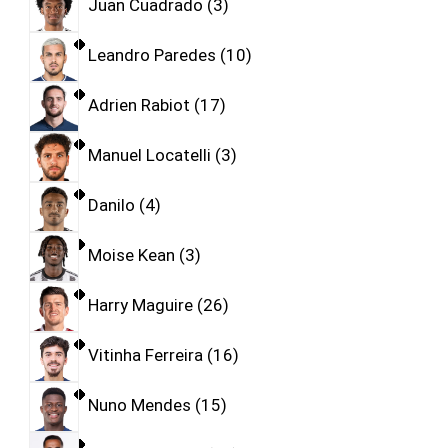
Juan Cuadrado
3
Leandro Paredes
10
Adrien Rabiot
17
Manuel Locatelli
3
Danilo
4
Moise Kean
3
Harry Maguire
26
Vitinha Ferreira
16
Nuno Mendes
15