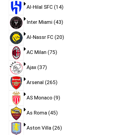
Al-Hilal SFC
14
Inter Miami
43
Al-Nassr FC
20
AC Milan
75
Ajax
37
Arsenal
265
AS Monaco
9
As Roma
45
Aston Villa
26