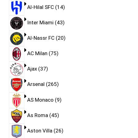
Al-Hilal SFC
14
Inter Miami
43
Al-Nassr FC
20
AC Milan
75
Ajax
37
Arsenal
265
AS Monaco
9
As Roma
45
Aston Villa
26