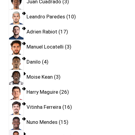
Juan Cuadrado
3
Leandro Paredes
10
Adrien Rabiot
17
Manuel Locatelli
3
Danilo
4
Moise Kean
3
Harry Maguire
26
Vitinha Ferreira
16
Nuno Mendes
15