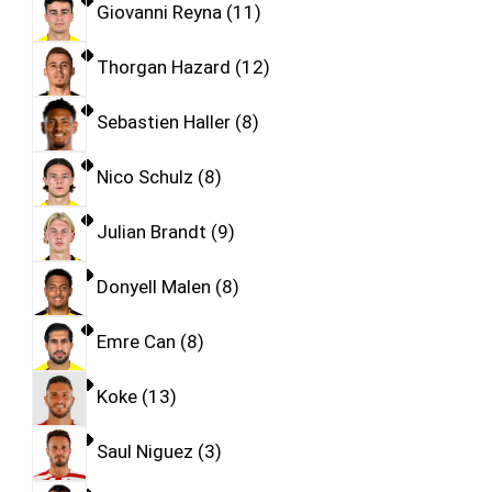
Giovanni Reyna
11
Thorgan Hazard
12
Sebastien Haller
8
Nico Schulz
8
Julian Brandt
9
Donyell Malen
8
Emre Can
8
Koke
13
Saul Niguez
3