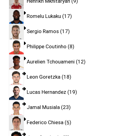
Henrikh Mkhitaryan
9
Romelu Lukaku
17
Sergio Ramos
17
Philippe Coutinho
8
Aurelien Tchouameni
12
Leon Goretzka
18
Lucas Hernandez
19
Jamal Musiala
23
Federico Chiesa
5