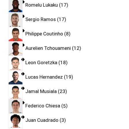
Romelu Lukaku
17
Sergio Ramos
17
Philippe Coutinho
8
Aurelien Tchouameni
12
Leon Goretzka
18
Lucas Hernandez
19
Jamal Musiala
23
Federico Chiesa
5
Juan Cuadrado
3