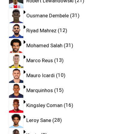
Robert Lewandowski
21
Ousmane Dembele
31
Riyad Mahrez
12
Mohamed Salah
31
Marco Reus
13
Mauro Icardi
10
Marquinhos
15
Kingsley Coman
16
Leroy Sane
28