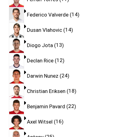
Federico Valverde
14
Dusan Vlahovic
14
Diogo Jota
13
Declan Rice
12
Darwin Nunez
24
Christian Eriksen
18
Benjamin Pavard
22
Axel Witsel
16
Antony
25