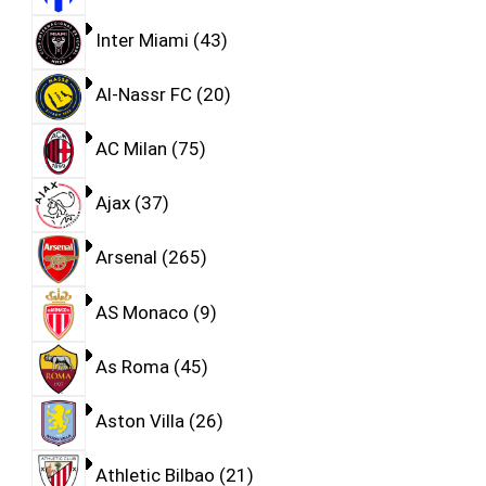
Inter Miami
43
Al-Nassr FC
20
AC Milan
75
Ajax
37
Arsenal
265
AS Monaco
9
As Roma
45
Aston Villa
26
Athletic Bilbao
21