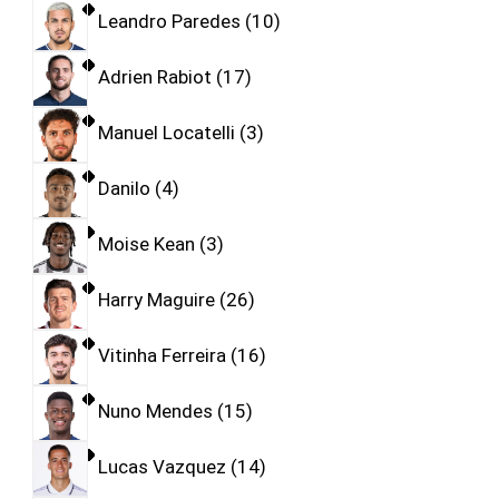
Leandro Paredes
10
Adrien Rabiot
17
Manuel Locatelli
3
Danilo
4
Moise Kean
3
Harry Maguire
26
Vitinha Ferreira
16
Nuno Mendes
15
Lucas Vazquez
14