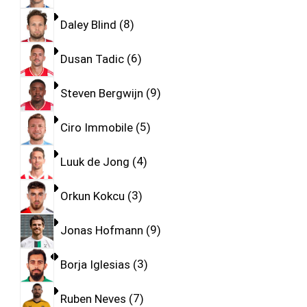
Daley Blind
8
Dusan Tadic
6
Steven Bergwijn
9
Ciro Immobile
5
Luuk de Jong
4
Orkun Kokcu
3
Jonas Hofmann
9
Borja Iglesias
3
Ruben Neves
7