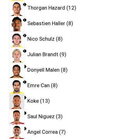
Thorgan Hazard
12
Sebastien Haller
8
Nico Schulz
8
Julian Brandt
9
Donyell Malen
8
Emre Can
8
Koke
13
Saul Niguez
3
Angel Correa
7