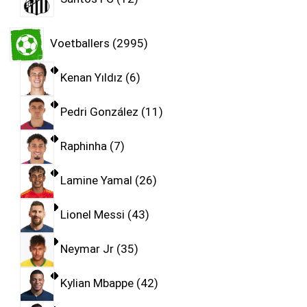
Voetballers
2995
Kenan Yıldız
6
Pedri González
11
Raphinha
7
Lamine Yamal
26
Lionel Messi
43
Neymar Jr
35
Kylian Mbappe
42