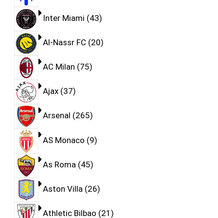
Inter Miami
43
Al-Nassr FC
20
AC Milan
75
Ajax
37
Arsenal
265
AS Monaco
9
As Roma
45
Aston Villa
26
Athletic Bilbao
21