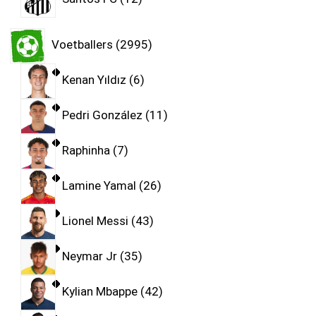
Voetballers
2995
Kenan Yıldız
6
Pedri González
11
Raphinha
7
Lamine Yamal
26
Lionel Messi
43
Neymar Jr
35
Kylian Mbappe
42