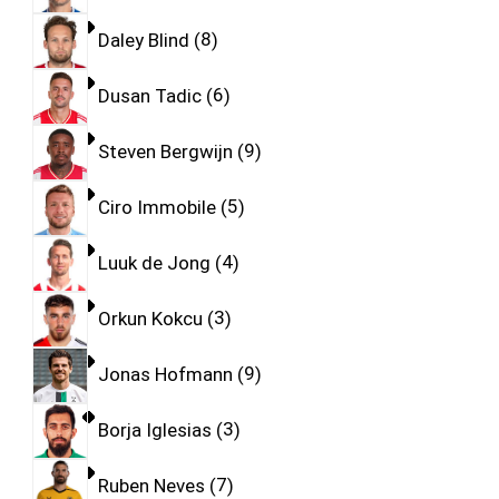
Daley Blind
8
Dusan Tadic
6
Steven Bergwijn
9
Ciro Immobile
5
Luuk de Jong
4
Orkun Kokcu
3
Jonas Hofmann
9
Borja Iglesias
3
Ruben Neves
7