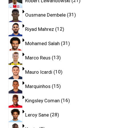
Robert Lewandowski
21
Ousmane Dembele
31
Riyad Mahrez
12
Mohamed Salah
31
Marco Reus
13
Mauro Icardi
10
Marquinhos
15
Kingsley Coman
16
Leroy Sane
28