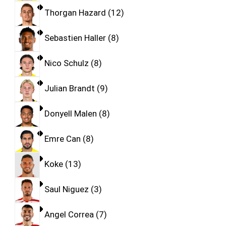
Thorgan Hazard
12
Sebastien Haller
8
Nico Schulz
8
Julian Brandt
9
Donyell Malen
8
Emre Can
8
Koke
13
Saul Niguez
3
Angel Correa
7