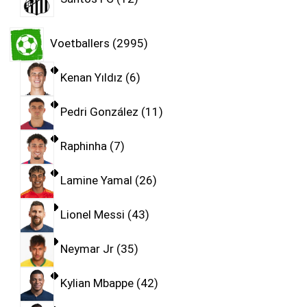
Voetballers
2995
Kenan Yıldız
6
Pedri González
11
Raphinha
7
Lamine Yamal
26
Lionel Messi
43
Neymar Jr
35
Kylian Mbappe
42