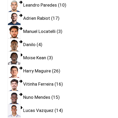
Leandro Paredes
10
Adrien Rabiot
17
Manuel Locatelli
3
Danilo
4
Moise Kean
3
Harry Maguire
26
Vitinha Ferreira
16
Nuno Mendes
15
Lucas Vazquez
14