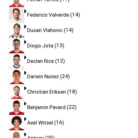
Federico Valverde
14
Dusan Vlahovic
14
Diogo Jota
13
Declan Rice
12
Darwin Nunez
24
Christian Eriksen
18
Benjamin Pavard
22
Axel Witsel
16
Antony
25