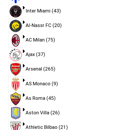
Inter Miami
43
Al-Nassr FC
20
AC Milan
75
Ajax
37
Arsenal
265
AS Monaco
9
As Roma
45
Aston Villa
26
Athletic Bilbao
21