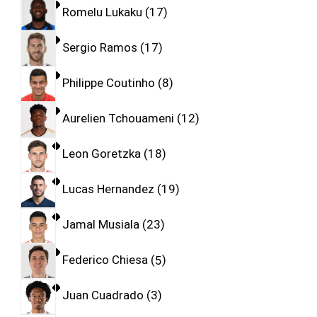
Romelu Lukaku
17
Sergio Ramos
17
Philippe Coutinho
8
Aurelien Tchouameni
12
Leon Goretzka
18
Lucas Hernandez
19
Jamal Musiala
23
Federico Chiesa
5
Juan Cuadrado
3