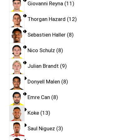
Giovanni Reyna
11
Thorgan Hazard
12
Sebastien Haller
8
Nico Schulz
8
Julian Brandt
9
Donyell Malen
8
Emre Can
8
Koke
13
Saul Niguez
3