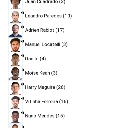
Juan Cuadrado
3
Leandro Paredes
10
Adrien Rabiot
17
Manuel Locatelli
3
Danilo
4
Moise Kean
3
Harry Maguire
26
Vitinha Ferreira
16
Nuno Mendes
15