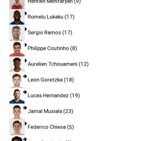
Henrikh Mkhitaryan
9
Romelu Lukaku
17
Sergio Ramos
17
Philippe Coutinho
8
Aurelien Tchouameni
12
Leon Goretzka
18
Lucas Hernandez
19
Jamal Musiala
23
Federico Chiesa
5