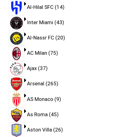
Al-Hilal SFC
14
Inter Miami
43
Al-Nassr FC
20
AC Milan
75
Ajax
37
Arsenal
265
AS Monaco
9
As Roma
45
Aston Villa
26