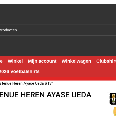
e
Winkel
Mijn account
Winkelwagen
Clubshir
026 Voetbalshirts
stenue Heren Ayase Ueda #18”
TENUE HEREN AYASE UEDA