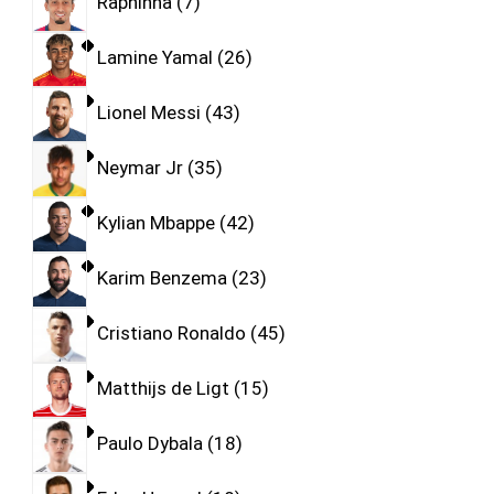
Raphinha
7
Lamine Yamal
26
Lionel Messi
43
Neymar Jr
35
Kylian Mbappe
42
Karim Benzema
23
Cristiano Ronaldo
45
Matthijs de Ligt
15
Paulo Dybala
18