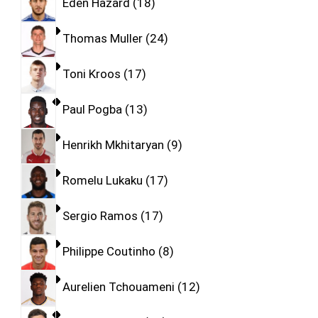
Eden Hazard
18
Thomas Muller
24
Toni Kroos
17
Paul Pogba
13
Henrikh Mkhitaryan
9
Romelu Lukaku
17
Sergio Ramos
17
Philippe Coutinho
8
Aurelien Tchouameni
12