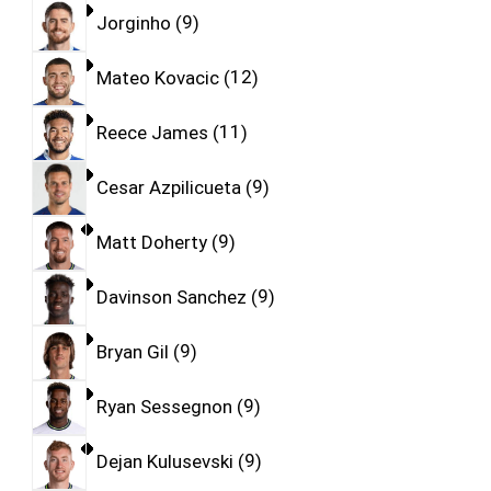
Jorginho
9
Mateo Kovacic
12
Reece James
11
Cesar Azpilicueta
9
Matt Doherty
9
Davinson Sanchez
9
Bryan Gil
9
Ryan Sessegnon
9
Dejan Kulusevski
9