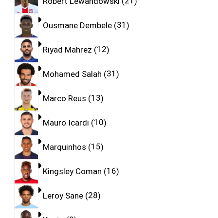
Robert Lewandowski
21
Ousmane Dembele
31
Riyad Mahrez
12
Mohamed Salah
31
Marco Reus
13
Mauro Icardi
10
Marquinhos
15
Kingsley Coman
16
Leroy Sane
28