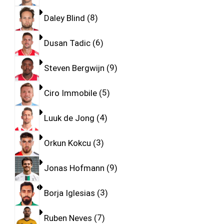
Daley Blind
8
Dusan Tadic
6
Steven Bergwijn
9
Ciro Immobile
5
Luuk de Jong
4
Orkun Kokcu
3
Jonas Hofmann
9
Borja Iglesias
3
Ruben Neves
7