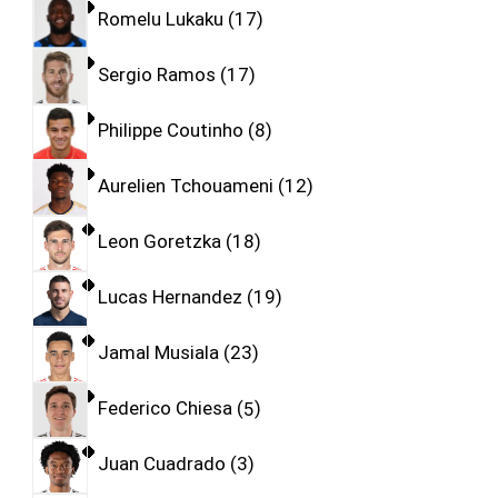
Romelu Lukaku
17
Sergio Ramos
17
Philippe Coutinho
8
Aurelien Tchouameni
12
Leon Goretzka
18
Lucas Hernandez
19
Jamal Musiala
23
Federico Chiesa
5
Juan Cuadrado
3