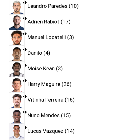
Leandro Paredes
10
Adrien Rabiot
17
Manuel Locatelli
3
Danilo
4
Moise Kean
3
Harry Maguire
26
Vitinha Ferreira
16
Nuno Mendes
15
Lucas Vazquez
14