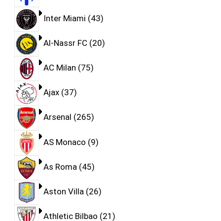
Inter Miami
43
Al-Nassr FC
20
AC Milan
75
Ajax
37
Arsenal
265
AS Monaco
9
As Roma
45
Aston Villa
26
Athletic Bilbao
21