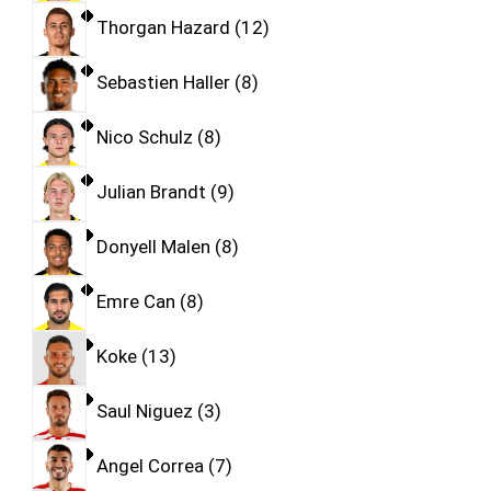
Thorgan Hazard
12
Sebastien Haller
8
Nico Schulz
8
Julian Brandt
9
Donyell Malen
8
Emre Can
8
Koke
13
Saul Niguez
3
Angel Correa
7