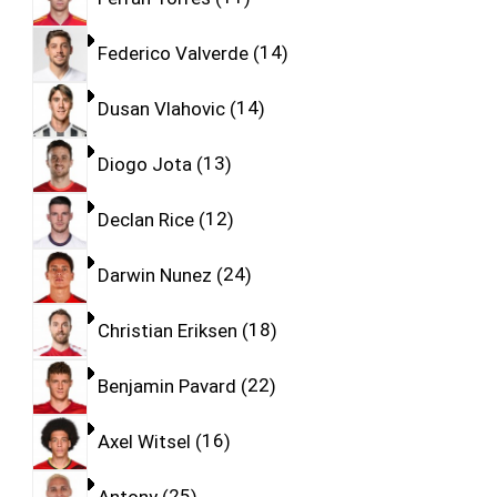
Federico Valverde
14
Dusan Vlahovic
14
Diogo Jota
13
Declan Rice
12
Darwin Nunez
24
Christian Eriksen
18
Benjamin Pavard
22
Axel Witsel
16
Antony
25