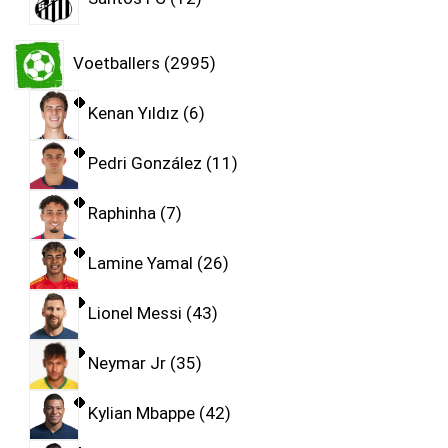
Voetballers
2995
Kenan Yıldız
6
Pedri González
11
Raphinha
7
Lamine Yamal
26
Lionel Messi
43
Neymar Jr
35
Kylian Mbappe
42