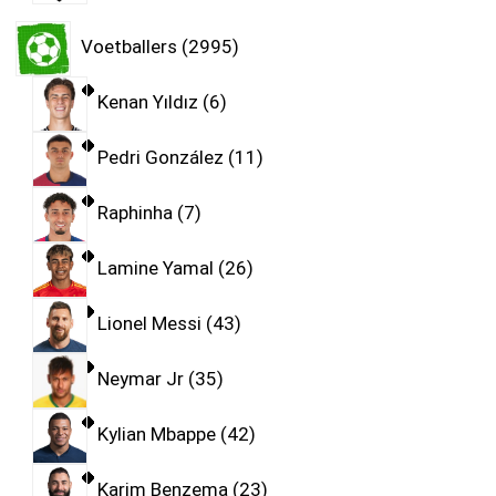
Voetballers
2995
Kenan Yıldız
6
Pedri González
11
Raphinha
7
Lamine Yamal
26
Lionel Messi
43
Neymar Jr
35
Kylian Mbappe
42
Karim Benzema
23