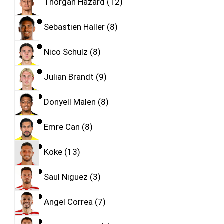
Thorgan Hazard
12
Sebastien Haller
8
Nico Schulz
8
Julian Brandt
9
Donyell Malen
8
Emre Can
8
Koke
13
Saul Niguez
3
Angel Correa
7