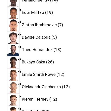
Ferland Mendy
14
Eder Militao
19
Zlatan Ibrahimovic
7
Davide Calabria
5
Theo Hernandez
18
Bukayo Saka
26
Emile Smith Rowe
12
Oleksandr Zinchenko
12
Kieran Tierney
12