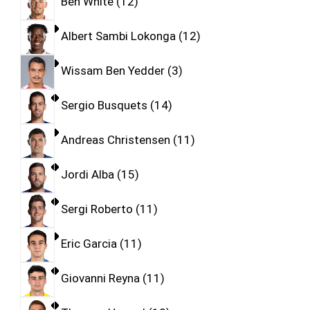
Ben White
12
Albert Sambi Lokonga
12
Wissam Ben Yedder
3
Sergio Busquets
14
Andreas Christensen
11
Jordi Alba
15
Sergi Roberto
11
Eric Garcia
11
Giovanni Reyna
11