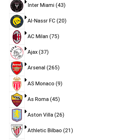
Inter Miami
43
Al-Nassr FC
20
AC Milan
75
Ajax
37
Arsenal
265
AS Monaco
9
As Roma
45
Aston Villa
26
Athletic Bilbao
21