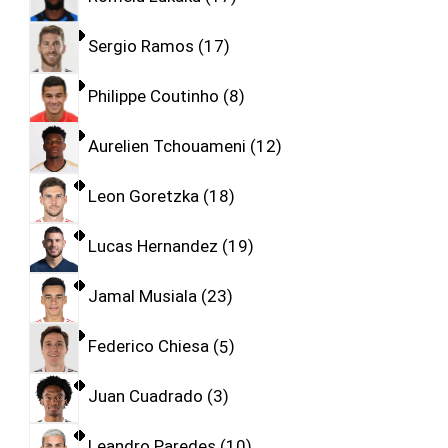
Sergio Ramos
17
Philippe Coutinho
8
Aurelien Tchouameni
12
Leon Goretzka
18
Lucas Hernandez
19
Jamal Musiala
23
Federico Chiesa
5
Juan Cuadrado
3
Leandro Paredes
10