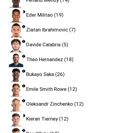
Ferland Mendy
14
Eder Militao
19
Zlatan Ibrahimovic
7
Davide Calabria
5
Theo Hernandez
18
Bukayo Saka
26
Emile Smith Rowe
12
Oleksandr Zinchenko
12
Kieran Tierney
12