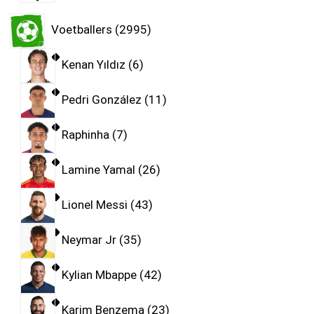
Voetballers
2995
Kenan Yıldız
6
Pedri González
11
Raphinha
7
Lamine Yamal
26
Lionel Messi
43
Neymar Jr
35
Kylian Mbappe
42
Karim Benzema
23