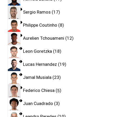
Sergio Ramos
17
Philippe Coutinho
8
Aurelien Tchouameni
12
Leon Goretzka
18
Lucas Hernandez
19
Jamal Musiala
23
Federico Chiesa
5
Juan Cuadrado
3
Leandro Paredes
10