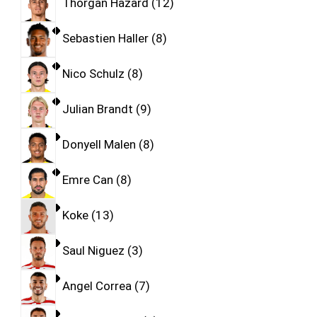
Thorgan Hazard
12
Sebastien Haller
8
Nico Schulz
8
Julian Brandt
9
Donyell Malen
8
Emre Can
8
Koke
13
Saul Niguez
3
Angel Correa
7