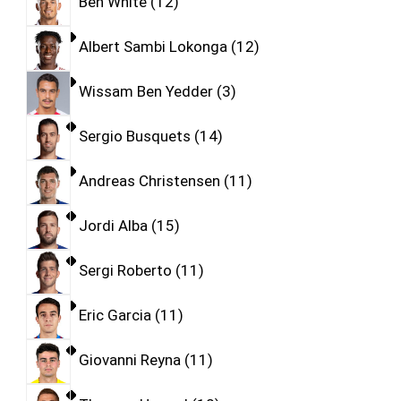
Ben White
12
Albert Sambi Lokonga
12
Wissam Ben Yedder
3
Sergio Busquets
14
Andreas Christensen
11
Jordi Alba
15
Sergi Roberto
11
Eric Garcia
11
Giovanni Reyna
11