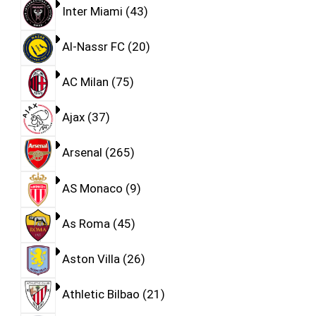
Inter Miami
43
Al-Nassr FC
20
AC Milan
75
Ajax
37
Arsenal
265
AS Monaco
9
As Roma
45
Aston Villa
26
Athletic Bilbao
21