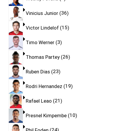
Vinicius Junior
36
Victor Lindelof
15
Timo Werner
3
Thomas Partey
26
Ruben Dias
23
Rodri Hernandez
19
Rafael Leao
21
Presnel Kimpembe
10
Phil Foden
24