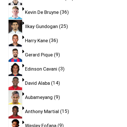
Kevin De Bruyne
36
Ilkay Gundogan
25
Harry Kane
36
Gerard Pique
9
Edinson Cavani
3
David Alaba
14
Aubameyang
9
Anthony Martial
15
Wesley Fofana
9