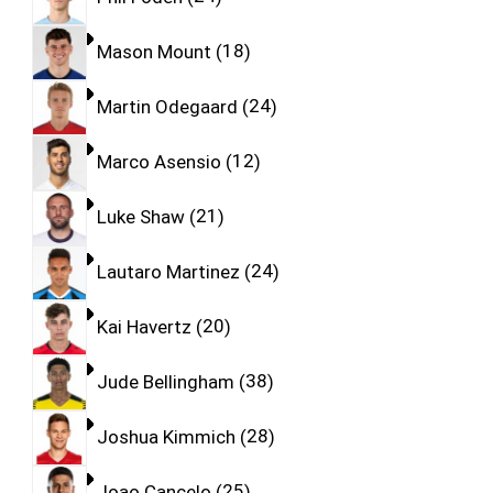
Mason Mount
18
Martin Odegaard
24
Marco Asensio
12
Luke Shaw
21
Lautaro Martinez
24
Kai Havertz
20
Jude Bellingham
38
Joshua Kimmich
28
Joao Cancelo
25