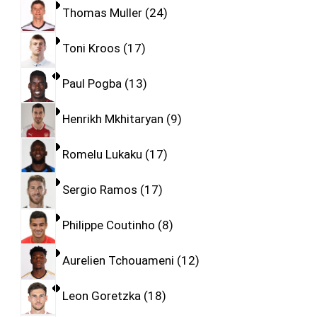
Thomas Muller
24
Toni Kroos
17
Paul Pogba
13
Henrikh Mkhitaryan
9
Romelu Lukaku
17
Sergio Ramos
17
Philippe Coutinho
8
Aurelien Tchouameni
12
Leon Goretzka
18