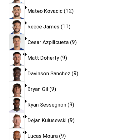
Mateo Kovacic
12
Reece James
11
Cesar Azpilicueta
9
Matt Doherty
9
Davinson Sanchez
9
Bryan Gil
9
Ryan Sessegnon
9
Dejan Kulusevski
9
Lucas Moura
9