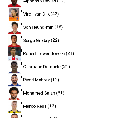
Alphonso Davies
12
Virgil van Dijk
42
Son Heung-min
18
Serge Gnabry
22
Robert Lewandowski
21
Ousmane Dembele
31
Riyad Mahrez
12
Mohamed Salah
31
Marco Reus
13