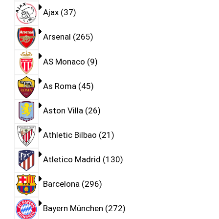
Ajax
37
Arsenal
265
AS Monaco
9
As Roma
45
Aston Villa
26
Athletic Bilbao
21
Atletico Madrid
130
Barcelona
296
Bayern München
272