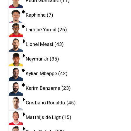
Pedri González
11
Raphinha
7
Lamine Yamal
26
Lionel Messi
43
Neymar Jr
35
Kylian Mbappe
42
Karim Benzema
23
Cristiano Ronaldo
45
Matthijs de Ligt
15