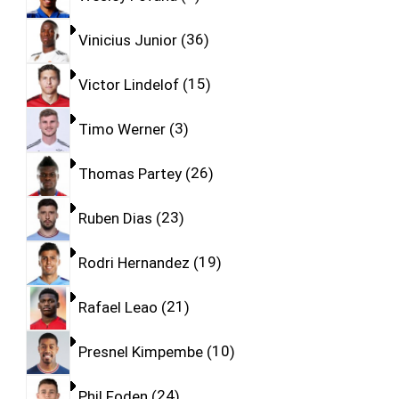
Vinicius Junior
36
Victor Lindelof
15
Timo Werner
3
Thomas Partey
26
Ruben Dias
23
Rodri Hernandez
19
Rafael Leao
21
Presnel Kimpembe
10
Phil Foden
24