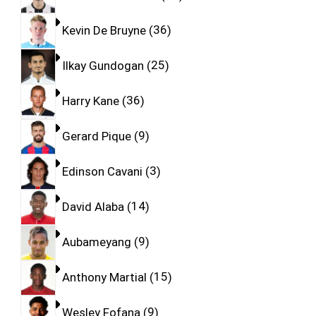
Kevin De Bruyne
36
Ilkay Gundogan
25
Harry Kane
36
Gerard Pique
9
Edinson Cavani
3
David Alaba
14
Aubameyang
9
Anthony Martial
15
Wesley Fofana
9