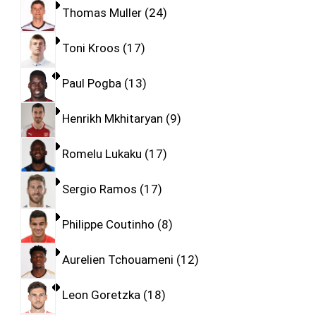
Thomas Muller
24
Toni Kroos
17
Paul Pogba
13
Henrikh Mkhitaryan
9
Romelu Lukaku
17
Sergio Ramos
17
Philippe Coutinho
8
Aurelien Tchouameni
12
Leon Goretzka
18