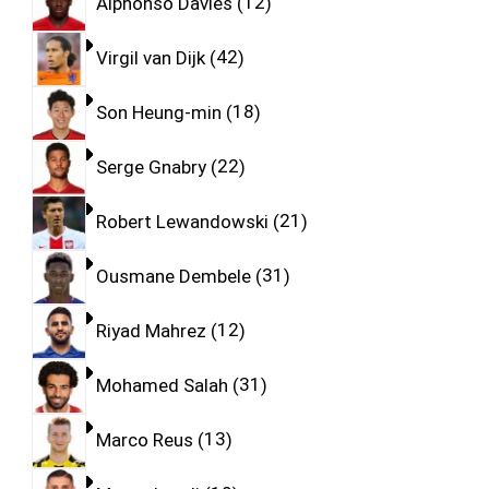
Alphonso Davies
12
Virgil van Dijk
42
Son Heung-min
18
Serge Gnabry
22
Robert Lewandowski
21
Ousmane Dembele
31
Riyad Mahrez
12
Mohamed Salah
31
Marco Reus
13