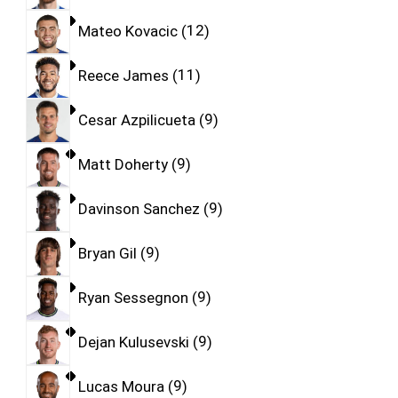
Mateo Kovacic
12
Reece James
11
Cesar Azpilicueta
9
Matt Doherty
9
Davinson Sanchez
9
Bryan Gil
9
Ryan Sessegnon
9
Dejan Kulusevski
9
Lucas Moura
9