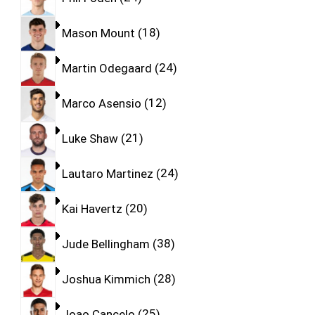
Mason Mount
18
Martin Odegaard
24
Marco Asensio
12
Luke Shaw
21
Lautaro Martinez
24
Kai Havertz
20
Jude Bellingham
38
Joshua Kimmich
28
Joao Cancelo
25