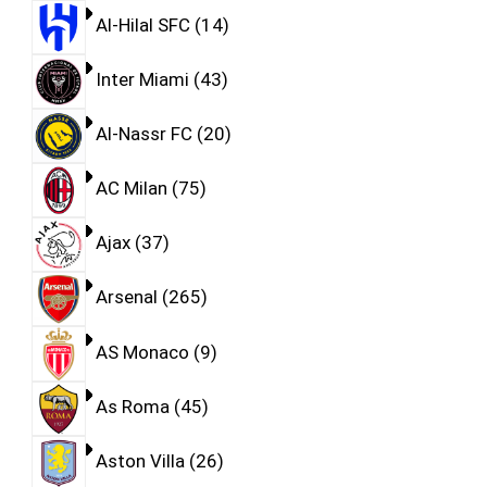
Al-Hilal SFC
14
Inter Miami
43
Al-Nassr FC
20
AC Milan
75
Ajax
37
Arsenal
265
AS Monaco
9
As Roma
45
Aston Villa
26