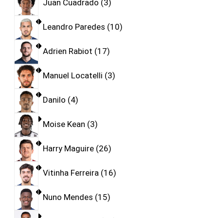
Juan Cuadrado
3
Leandro Paredes
10
Adrien Rabiot
17
Manuel Locatelli
3
Danilo
4
Moise Kean
3
Harry Maguire
26
Vitinha Ferreira
16
Nuno Mendes
15