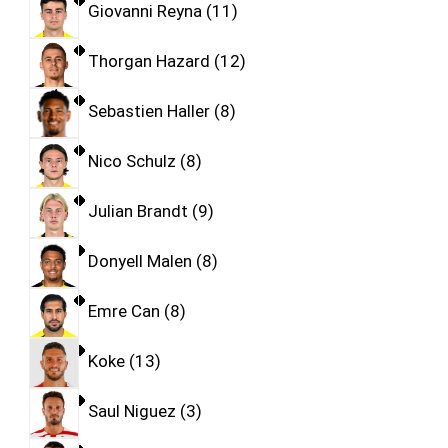
Giovanni Reyna
11
Thorgan Hazard
12
Sebastien Haller
8
Nico Schulz
8
Julian Brandt
9
Donyell Malen
8
Emre Can
8
Koke
13
Saul Niguez
3