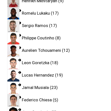
Henrikh Mkhitaryan
9
Romelu Lukaku
17
Sergio Ramos
17
Philippe Coutinho
8
Aurelien Tchouameni
12
Leon Goretzka
18
Lucas Hernandez
19
Jamal Musiala
23
Federico Chiesa
5