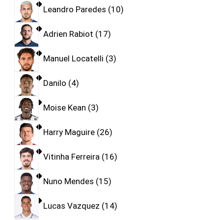
Leandro Paredes
10
Adrien Rabiot
17
Manuel Locatelli
3
Danilo
4
Moise Kean
3
Harry Maguire
26
Vitinha Ferreira
16
Nuno Mendes
15
Lucas Vazquez
14