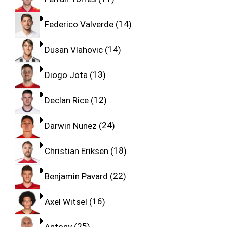
Federico Valverde
14
Dusan Vlahovic
14
Diogo Jota
13
Declan Rice
12
Darwin Nunez
24
Christian Eriksen
18
Benjamin Pavard
22
Axel Witsel
16
Antony
25