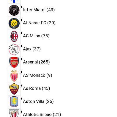
Inter Miami
43
Al-Nassr FC
20
AC Milan
75
Ajax
37
Arsenal
265
AS Monaco
9
As Roma
45
Aston Villa
26
Athletic Bilbao
21