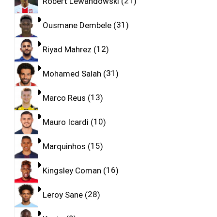
Robert Lewandowski
21
Ousmane Dembele
31
Riyad Mahrez
12
Mohamed Salah
31
Marco Reus
13
Mauro Icardi
10
Marquinhos
15
Kingsley Coman
16
Leroy Sane
28