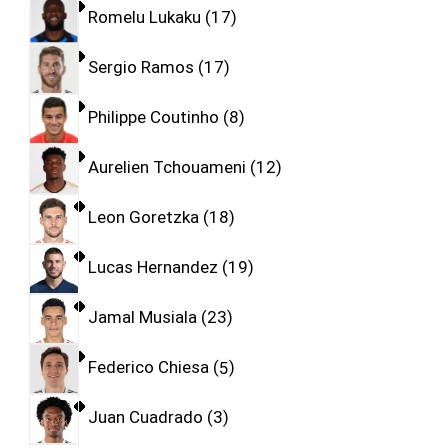
Romelu Lukaku
17
Sergio Ramos
17
Philippe Coutinho
8
Aurelien Tchouameni
12
Leon Goretzka
18
Lucas Hernandez
19
Jamal Musiala
23
Federico Chiesa
5
Juan Cuadrado
3