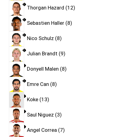
Thorgan Hazard
12
Sebastien Haller
8
Nico Schulz
8
Julian Brandt
9
Donyell Malen
8
Emre Can
8
Koke
13
Saul Niguez
3
Angel Correa
7