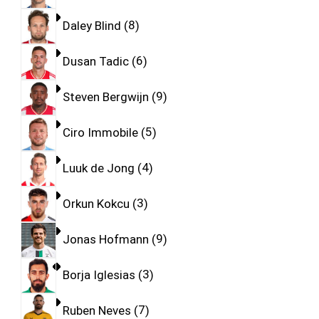
Daley Blind
8
Dusan Tadic
6
Steven Bergwijn
9
Ciro Immobile
5
Luuk de Jong
4
Orkun Kokcu
3
Jonas Hofmann
9
Borja Iglesias
3
Ruben Neves
7