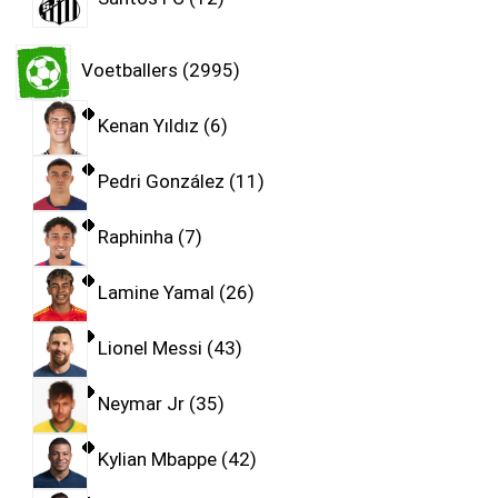
Voetballers
2995
Kenan Yıldız
6
Pedri González
11
Raphinha
7
Lamine Yamal
26
Lionel Messi
43
Neymar Jr
35
Kylian Mbappe
42