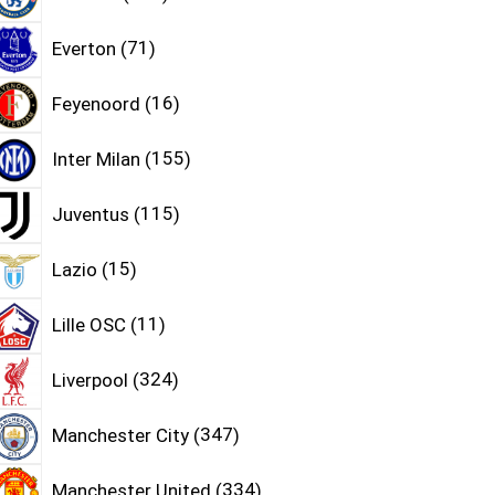
Everton
71
Feyenoord
16
Inter Milan
155
Juventus
115
Lazio
15
Lille OSC
11
Liverpool
324
Manchester City
347
Manchester United
334