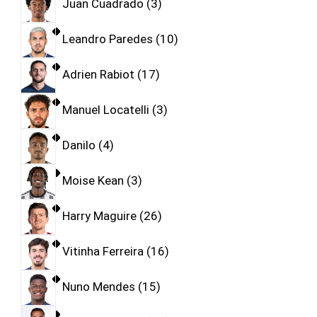
Juan Cuadrado
3
Leandro Paredes
10
Adrien Rabiot
17
Manuel Locatelli
3
Danilo
4
Moise Kean
3
Harry Maguire
26
Vitinha Ferreira
16
Nuno Mendes
15