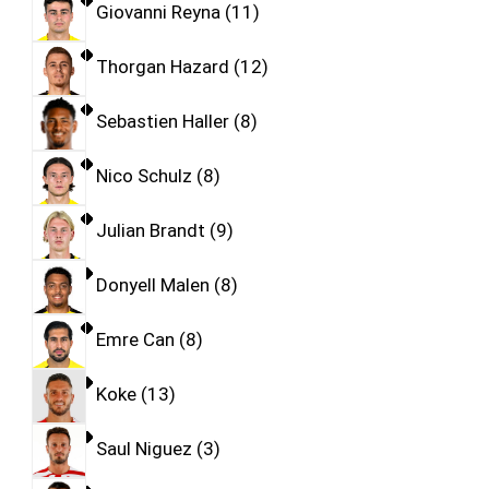
Giovanni Reyna
11
Thorgan Hazard
12
Sebastien Haller
8
Nico Schulz
8
Julian Brandt
9
Donyell Malen
8
Emre Can
8
Koke
13
Saul Niguez
3