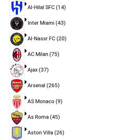
Al-Hilal SFC
14
Inter Miami
43
Al-Nassr FC
20
AC Milan
75
Ajax
37
Arsenal
265
AS Monaco
9
As Roma
45
Aston Villa
26