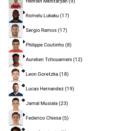
Henrikh Mkhitaryan
9
Romelu Lukaku
17
Sergio Ramos
17
Philippe Coutinho
8
Aurelien Tchouameni
12
Leon Goretzka
18
Lucas Hernandez
19
Jamal Musiala
23
Federico Chiesa
5