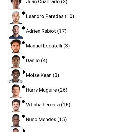
Juan Cuadrado
3
Leandro Paredes
10
Adrien Rabiot
17
Manuel Locatelli
3
Danilo
4
Moise Kean
3
Harry Maguire
26
Vitinha Ferreira
16
Nuno Mendes
15