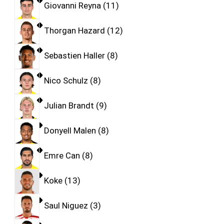
Giovanni Reyna
11
Thorgan Hazard
12
Sebastien Haller
8
Nico Schulz
8
Julian Brandt
9
Donyell Malen
8
Emre Can
8
Koke
13
Saul Niguez
3