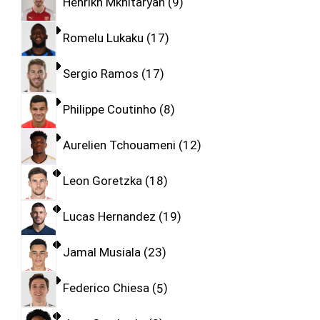
Henrikh Mkhitaryan
9
Romelu Lukaku
17
Sergio Ramos
17
Philippe Coutinho
8
Aurelien Tchouameni
12
Leon Goretzka
18
Lucas Hernandez
19
Jamal Musiala
23
Federico Chiesa
5