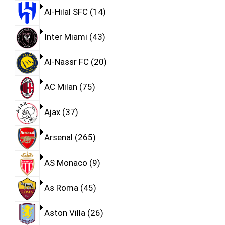
Al-Hilal SFC
14
Inter Miami
43
Al-Nassr FC
20
AC Milan
75
Ajax
37
Arsenal
265
AS Monaco
9
As Roma
45
Aston Villa
26