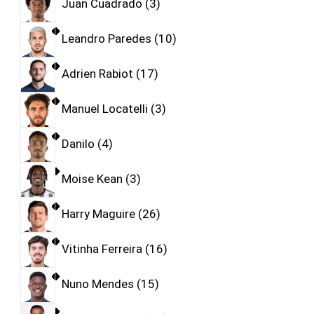
Juan Cuadrado
3
Leandro Paredes
10
Adrien Rabiot
17
Manuel Locatelli
3
Danilo
4
Moise Kean
3
Harry Maguire
26
Vitinha Ferreira
16
Nuno Mendes
15