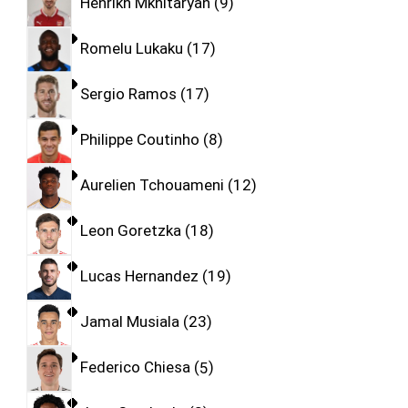
Henrikh Mkhitaryan
9
Romelu Lukaku
17
Sergio Ramos
17
Philippe Coutinho
8
Aurelien Tchouameni
12
Leon Goretzka
18
Lucas Hernandez
19
Jamal Musiala
23
Federico Chiesa
5