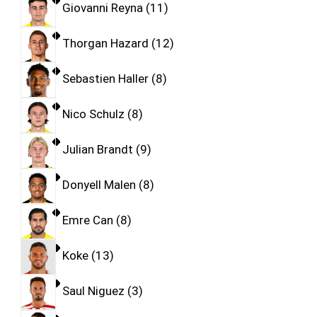
Giovanni Reyna
11
Thorgan Hazard
12
Sebastien Haller
8
Nico Schulz
8
Julian Brandt
9
Donyell Malen
8
Emre Can
8
Koke
13
Saul Niguez
3