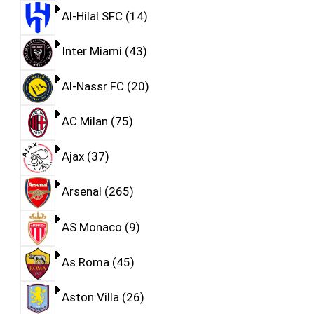
Al-Hilal SFC
14
Inter Miami
43
Al-Nassr FC
20
AC Milan
75
Ajax
37
Arsenal
265
AS Monaco
9
As Roma
45
Aston Villa
26