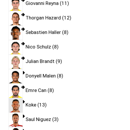
Giovanni Reyna
11
Thorgan Hazard
12
Sebastien Haller
8
Nico Schulz
8
Julian Brandt
9
Donyell Malen
8
Emre Can
8
Koke
13
Saul Niguez
3