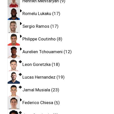
Henrikh Mkhitaryan
9
Romelu Lukaku
17
Sergio Ramos
17
Philippe Coutinho
8
Aurelien Tchouameni
12
Leon Goretzka
18
Lucas Hernandez
19
Jamal Musiala
23
Federico Chiesa
5