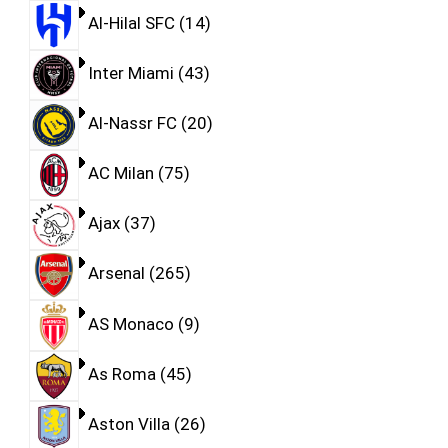
Al-Hilal SFC
14
Inter Miami
43
Al-Nassr FC
20
AC Milan
75
Ajax
37
Arsenal
265
AS Monaco
9
As Roma
45
Aston Villa
26