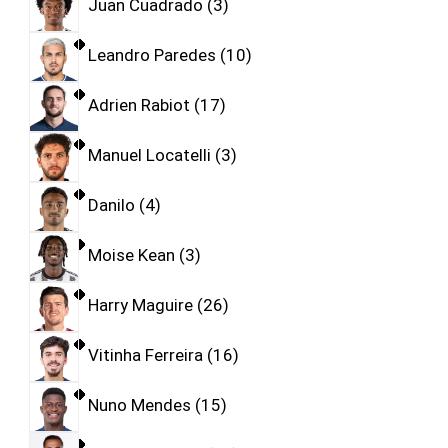
Juan Cuadrado
3
Leandro Paredes
10
Adrien Rabiot
17
Manuel Locatelli
3
Danilo
4
Moise Kean
3
Harry Maguire
26
Vitinha Ferreira
16
Nuno Mendes
15