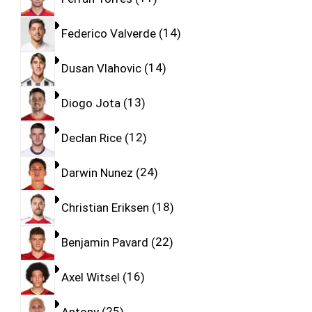
Federico Valverde
14
Dusan Vlahovic
14
Diogo Jota
13
Declan Rice
12
Darwin Nunez
24
Christian Eriksen
18
Benjamin Pavard
22
Axel Witsel
16
Antony
25