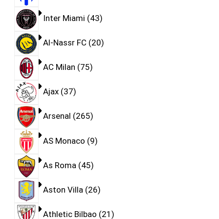
Inter Miami
43
Al-Nassr FC
20
AC Milan
75
Ajax
37
Arsenal
265
AS Monaco
9
As Roma
45
Aston Villa
26
Athletic Bilbao
21