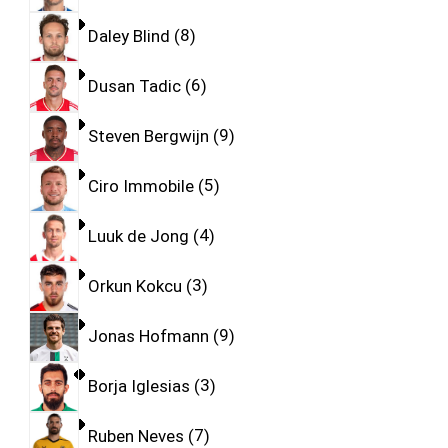
Daley Blind
8
Dusan Tadic
6
Steven Bergwijn
9
Ciro Immobile
5
Luuk de Jong
4
Orkun Kokcu
3
Jonas Hofmann
9
Borja Iglesias
3
Ruben Neves
7