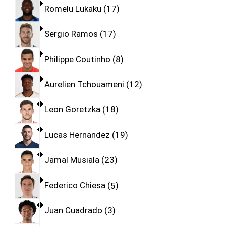
Romelu Lukaku
17
Sergio Ramos
17
Philippe Coutinho
8
Aurelien Tchouameni
12
Leon Goretzka
18
Lucas Hernandez
19
Jamal Musiala
23
Federico Chiesa
5
Juan Cuadrado
3