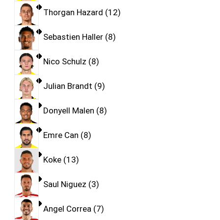
Thorgan Hazard
12
Sebastien Haller
8
Nico Schulz
8
Julian Brandt
9
Donyell Malen
8
Emre Can
8
Koke
13
Saul Niguez
3
Angel Correa
7