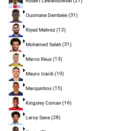
Robert Lewandowski
21
Ousmane Dembele
31
Riyad Mahrez
12
Mohamed Salah
31
Marco Reus
13
Mauro Icardi
10
Marquinhos
15
Kingsley Coman
16
Leroy Sane
28