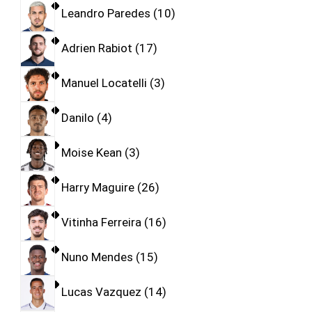
Leandro Paredes
10
Adrien Rabiot
17
Manuel Locatelli
3
Danilo
4
Moise Kean
3
Harry Maguire
26
Vitinha Ferreira
16
Nuno Mendes
15
Lucas Vazquez
14