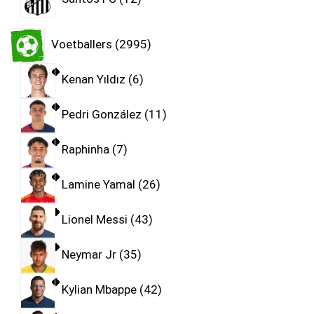
Voetballers
2995
Kenan Yıldız
6
Pedri González
11
Raphinha
7
Lamine Yamal
26
Lionel Messi
43
Neymar Jr
35
Kylian Mbappe
42