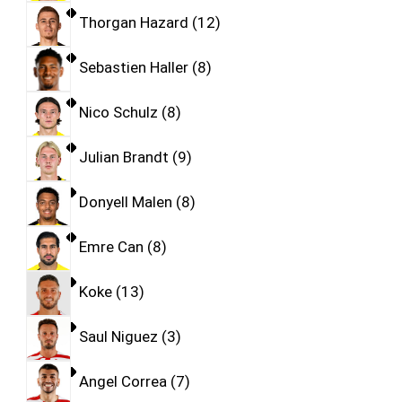
Thorgan Hazard
12
Sebastien Haller
8
Nico Schulz
8
Julian Brandt
9
Donyell Malen
8
Emre Can
8
Koke
13
Saul Niguez
3
Angel Correa
7