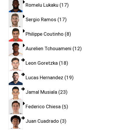
Romelu Lukaku
17
Sergio Ramos
17
Philippe Coutinho
8
Aurelien Tchouameni
12
Leon Goretzka
18
Lucas Hernandez
19
Jamal Musiala
23
Federico Chiesa
5
Juan Cuadrado
3