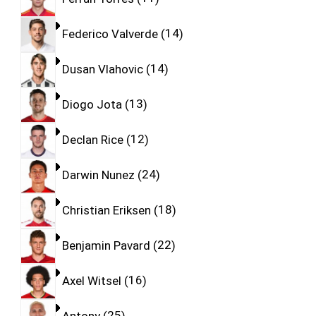
Federico Valverde
14
Dusan Vlahovic
14
Diogo Jota
13
Declan Rice
12
Darwin Nunez
24
Christian Eriksen
18
Benjamin Pavard
22
Axel Witsel
16
Antony
25