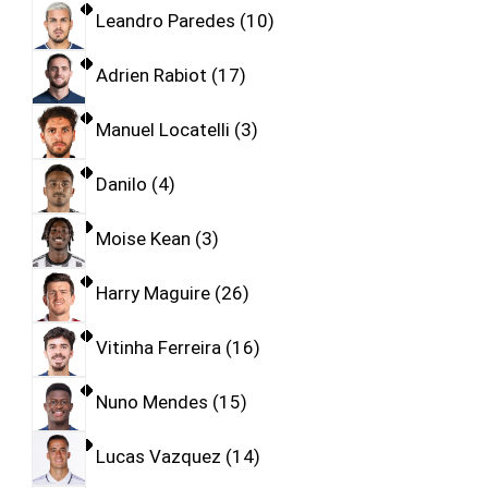
Leandro Paredes
10
Adrien Rabiot
17
Manuel Locatelli
3
Danilo
4
Moise Kean
3
Harry Maguire
26
Vitinha Ferreira
16
Nuno Mendes
15
Lucas Vazquez
14