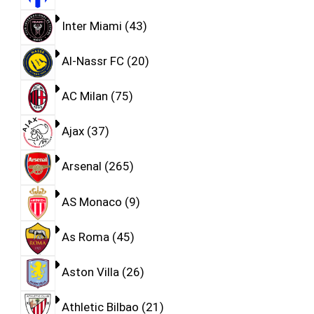
Inter Miami
43
Al-Nassr FC
20
AC Milan
75
Ajax
37
Arsenal
265
AS Monaco
9
As Roma
45
Aston Villa
26
Athletic Bilbao
21