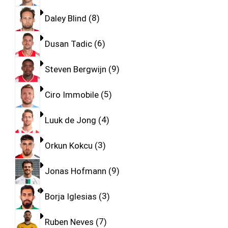
Daley Blind
8
Dusan Tadic
6
Steven Bergwijn
9
Ciro Immobile
5
Luuk de Jong
4
Orkun Kokcu
3
Jonas Hofmann
9
Borja Iglesias
3
Ruben Neves
7