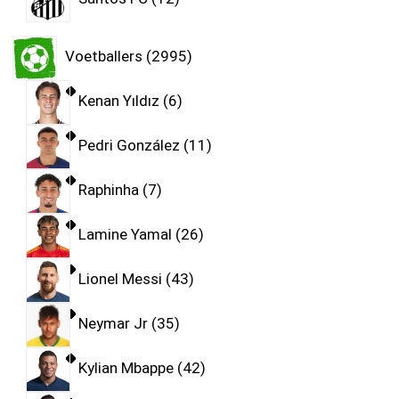
Voetballers
2995
Kenan Yıldız
6
Pedri González
11
Raphinha
7
Lamine Yamal
26
Lionel Messi
43
Neymar Jr
35
Kylian Mbappe
42