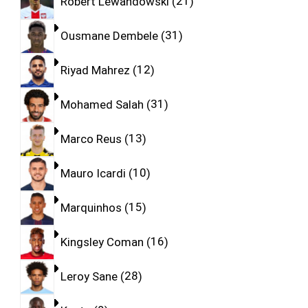
Robert Lewandowski
21
Ousmane Dembele
31
Riyad Mahrez
12
Mohamed Salah
31
Marco Reus
13
Mauro Icardi
10
Marquinhos
15
Kingsley Coman
16
Leroy Sane
28