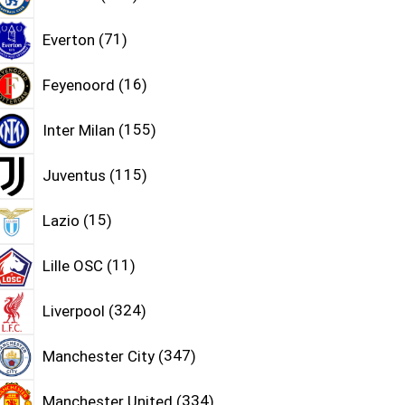
Everton
71
Feyenoord
16
Inter Milan
155
Juventus
115
Lazio
15
Lille OSC
11
Liverpool
324
Manchester City
347
Manchester United
334