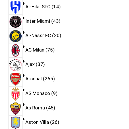
Al-Hilal SFC
14
Inter Miami
43
Al-Nassr FC
20
AC Milan
75
Ajax
37
Arsenal
265
AS Monaco
9
As Roma
45
Aston Villa
26