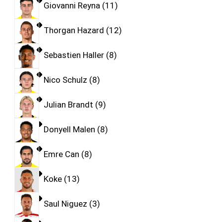
Giovanni Reyna
11
Thorgan Hazard
12
Sebastien Haller
8
Nico Schulz
8
Julian Brandt
9
Donyell Malen
8
Emre Can
8
Koke
13
Saul Niguez
3