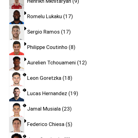
Henrikh Mkhitaryan
9
Romelu Lukaku
17
Sergio Ramos
17
Philippe Coutinho
8
Aurelien Tchouameni
12
Leon Goretzka
18
Lucas Hernandez
19
Jamal Musiala
23
Federico Chiesa
5